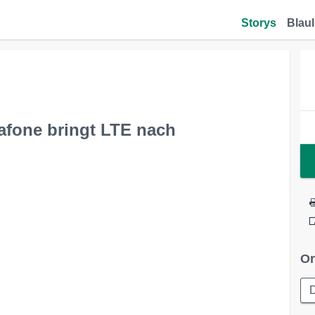
Storys
Blaul
dafone bringt LTE nach
Or
D