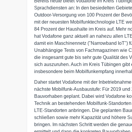
Bereits heute bietet Vodafone im Kreis Tübin
Sprachdiensten an: In den besiedelten Gebiete
Outdoor-Versorgung von 100 Prozent der Bevö
mit der neuesten Mobilfunktechnologie LTE we
84 Prozent der Haushalte im Kreis auf. Mehr no
hat Vodafone ganz aktuell an nahezu allen LTE
damit ein Maschinennetz ("Narrowband IoT") fü
Unabhängige Tests von Fachmagazinen wie CH
die insgesamt gute bis sehr gute Qualität des V
sich auszuruhen. Auch im Kreis Tübingen gibt 
insbesondere beim Mobilfunkempfang innerha
Daher startet Vodafone mit der Inbetriebnahme
nächste Mobilfunk-Ausbaustufe: Für 2019 und 
Bauvorhaben geplant. Dabei wird Vodafone kom
Technik an bestehenden Mobilfunk-Standorten 
LTE-Standorten anbringen. Die geplanten Ba
schließen sowie mehr Kapazität und höhere Su
bringen. Im nächsten Schritt werden die gena
ermittelt und dann die konkreten Bauvorhaben r