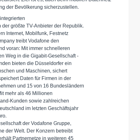
g der Bevölkerung sicherzustellen.
ntegrierten

er größte TV-Anbieter der Republik.

rn Internet, Mobilfunk, Festnetz

mpany treibt Vodafone den

nd voran: Mit immer schnelleren

 Weg in die Gigabit-Gesellschaft -

den bieten die Düsseldorfer ein

nschen und Maschinen, sichert

ichert Daten für Firmen in der

nehmen und 15 von 16 Bundesländern

t mehr als 46 Millionen

tband-Kunden sowie zahlreichen

utschland im letzten Geschäftsjahr

o.

ellschaft der Vodafone Gruppe,

 der Welt. Der Konzern betreibt

hält Partnernetze in weiteren 45
