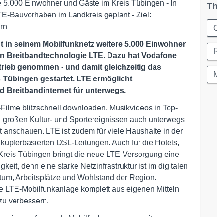
re 5.000 Einwohner und Gäste im Kreis Tübingen - In
Th
TE-Bauvorhaben im Landkreis geplant - Ziel:
ern
C
gt in seinem Mobilfunknetz weitere 5.000 Einwohner
en Breitbandtechnologie LTE. Dazu hat Vodafone
etrieb genommen - und damit gleichzeitig das
Tübingen gestartet. LTE ermöglicht
nd Breitbandinternet für unterwegs.
ilme blitzschnell downloaden, Musikvideos in Top-
 großen Kultur- und Sportereignissen auch unterwegs
 anschauen. LTE ist zudem für viele Haushalte in der
u kupferbasierten DSL-Leitungen. Auch für die Hotels,
 Kreis Tübingen bringt die neue LTE-Versorgung eine
eit, denn eine starke Netzinfrastruktur ist im digitalen
stum, Arbeitsplätze und Wohlstand der Region.
eue LTE-Mobilfunkanlage komplett aus eigenen Mitteln
 zu verbessern.