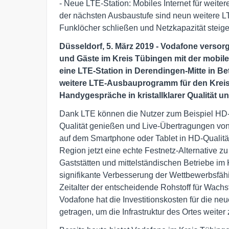
- Neue LTE-Station: Mobiles Internet für weite
der nächsten Ausbaustufe sind neun weitere L
Funklöcher schließen und Netzkapazität steig
Düsseldorf, 5. März 2019 - Vodafone versor
und Gäste im Kreis Tübingen mit der mobil
eine LTE-Station in Derendingen-Mitte in B
weitere LTE-Ausbauprogramm für den Kreis 
Handygespräche in kristallklarer Qualität u
Dank LTE können die Nutzer zum Beispiel HD-F
Qualität genießen und Live-Übertragungen von
auf dem Smartphone oder Tablet in HD-Qualität
Region jetzt eine echte Festnetz-Alternative z
Gaststätten und mittelständischen Betriebe im
signifikante Verbesserung der Wettbewerbsfähigk
Zeitalter der entscheidende Rohstoff für Wach
Vodafone hat die Investitionskosten für die n
getragen, um die Infrastruktur des Ortes weiter