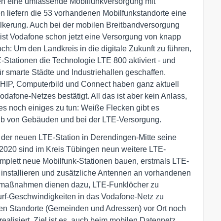
gen eine umfassende Mobilfunkversorgung mit
n liefern die 53 vorhandenen Mobilfunkstandorte eine
lkerung. Auch bei der mobilen Breitbandversorgung
ist Vodafone schon jetzt eine Versorgung von knapp
ch: Um den Landkreis in die digitale Zukunft zu führen,
-Stationen die Technologie LTE 800 aktiviert - und
r smarte Städte und Industriehallen geschaffen.
IP, Computerbild und Connect haben ganz aktuell
odafone-Netzes bestätigt. All das ist aber kein Anlass,
es noch einiges zu tun: Weiße Flecken gibt es
lb von Gebäuden und bei der LTE-Versorgung.
 der neuen LTE-Station in Derendingen-Mitte seine
2020 sind im Kreis Tübingen neun weitere LTE-
plett neue Mobilfunk-Stationen bauen, erstmals LTE-
installieren und zusätzliche Antennen an vorhandenen
umaßnahmen dienen dazu, LTE-Funklöcher zu
rf-Geschwindigkeiten in das Vodafone-Netz zu
uen Standorte (Gemeinden und Adressen) vor Ort noch
ealisiert. Ziel ist es, auch beim mobilen Datennetz