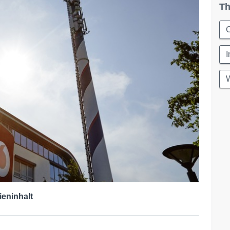
Th
C
I
W
ieninhalt