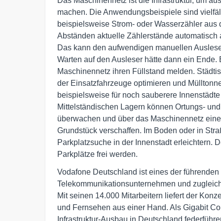
Das Maschinennetz ist die Infrastruktur, um a
machen. Die Anwendungsbeispiele sind vielfäl
beispielsweise Strom- oder Wasserzähler aus 
Abständen aktuelle Zählerstände automatisch a
Das kann den aufwendigen manuellen Auslesep
Warten auf den Ausleser hätte dann ein Ende. 
Maschinennetz ihren Füllstand melden. Städt
der Einsatzfahrzeuge optimieren und Mülltonnen
beispielsweise für noch sauberere Innenstädte 
Mittelständischen Lagern können Ortungs- un
überwachen und über das Maschinennetz eine
Grundstück verschaffen. Im Boden oder in Str
Parkplatzsuche in der Innenstadt erleichtern.
Parkplätze frei werden.
Vodafone Deutschland ist eines der führenden i
Telekommunikationsunternehmen und zugleich d
Mit seinen 14.000 Mitarbeitern liefert der Konze
und Fernsehen aus einer Hand. Als Gigabit Co
Infrastruktur-Ausbau in Deutschland federführe