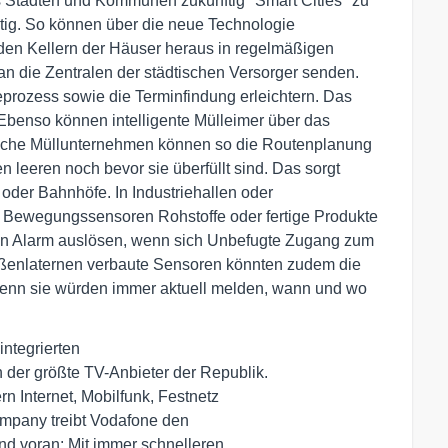
us Städten und Kommunen zukünftig "Smart Cities" zu
tig. So können über die neue Technologie
den Kellern der Häuser heraus in regelmäßigen
n die Zentralen der städtischen Versorger senden.
rozess sowie die Terminfindung erleichtern. Das
Ebenso können intelligente Mülleimer über das
ische Müllunternehmen können so die Routenplanung
 leeren noch bevor sie überfüllt sind. Das sorgt
oder Bahnhöfe. In Industriehallen oder
d Bewegungssensoren Rohstoffe oder fertige Produkte
n Alarm auslösen, wenn sich Unbefugte Zugang zum
aßenlaternen verbaute Sensoren könnten zudem die
 Denn sie würden immer aktuell melden, wann und wo
ntegrierten

er größte TV-Anbieter der Republik.

rn Internet, Mobilfunk, Festnetz

mpany treibt Vodafone den

nd voran: Mit immer schnelleren
