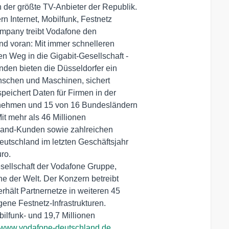
er größte TV-Anbieter der Republik.

rn Internet, Mobilfunk, Festnetz

mpany treibt Vodafone den

nd voran: Mit immer schnelleren

 Weg in die Gigabit-Gesellschaft -

den bieten die Düsseldorfer ein

nschen und Maschinen, sichert

ichert Daten für Firmen in der

nehmen und 15 von 16 Bundesländern

t mehr als 46 Millionen

tband-Kunden sowie zahlreichen

utschland im letzten Geschäftsjahr

o.

ellschaft der Vodafone Gruppe,

 der Welt. Der Konzern betreibt

hält Partnernetze in weiteren 45

ene Festnetz-Infrastrukturen.

ilfunk- und 19,7 Millionen

www.vodafone-deutschland.de