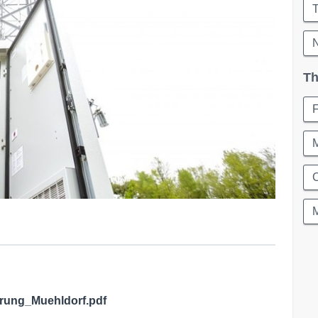
T
N
Th
C
erung_Muehldorf.pdf