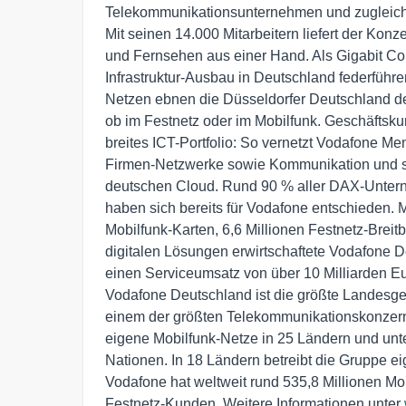
Telekommunikationsunternehmen und zugleich d
Mit seinen 14.000 Mitarbeitern liefert der Konze
und Fernsehen aus einer Hand. Als Gigabit Co
Infrastruktur-Ausbau in Deutschland federführe
Netzen ebnen die Düsseldorfer Deutschland den
ob im Festnetz oder im Mobilfunk. Geschäftskun
breites ICT-Portfolio: So vernetzt Vodafone Me
Firmen-Netzwerke sowie Kommunikation und spe
deutschen Cloud. Rund 90 % aller DAX-Unter
haben sich bereits für Vodafone entschieden. Mi
Mobilfunk-Karten, 6,6 Millionen Festnetz-Brei
digitalen Lösungen erwirtschaftete Vodafone De
einen Serviceumsatz von über 10 Milliarden Eur
Vodafone Deutschland ist die größte Landesges
einem der größten Telekommunikationskonzerne
eigene Mobilfunk-Netze in 25 Ländern und unter
Nationen. In 18 Ländern betreibt die Gruppe eig
Vodafone hat weltweit rund 535,8 Millionen Mob
Festnetz-Kunden. Weitere Informationen unter 