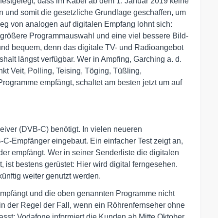
festgelegt, dass im Kabel ab dem 1. Januar 2019 keine
n und somit die gesetzliche Grundlage geschaffen, um
tieg von analogen auf digitalen Empfang lohnt sich:
h größere Programmauswahl und eine viel bessere Bild-
h und bequem, denn das digitale TV- und Radioangebot
halt längst verfügbar. Wer in Ampfing, Garching a. d.
t Veit, Polling, Teising, Töging, Tüßling,
rogramme empfängt, schaltet am besten jetzt um auf
eiver (DVB-C) benötigt. In vielen neueren
B-C-Empfänger eingebaut. Ein einfacher Test zeigt an,
r empfängt. Wer in seiner Senderliste die digitalen
st bestens gerüstet: Hier wird digital ferngesehen.
ünftig weiter genutzt werden.
empfängt und die oben genannten Programme nicht
t in der Regel der Fall, wenn ein Röhrenfernseher ohne
sst: Vodafone informiert die Kunden ab Mitte Oktober