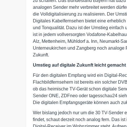
zu schaffen. Das Bundesland Bayern hat dazu 
analogen Sender mehr verbreitet werden dürfe
die Volldigitalisierung zu realisieren. Der Ums
Digitales Kabelfernsehen bietet eine erheblic
und Tonqualität. Dazu ist der Umstieg einfac
ist in jedem vollversorgten Vodafone-Kabelhaus
Alz, Mettenheim, Mühldorf a. Inn, Neumarkt-Sank
Unterneukirchen und Zangberg noch analoge P
Zukunft.
Umstieg auf digitale Zukunft leicht gemacht
Für den digitalen Empfang wird ein Digital-Rec
Flachbildfernsehern ist bereits ein solcher DV
ob das heimische TV-Gerät schon digitale Sende
Sender ONE, ZDFneo oder tagesschau24 sieht, i
Die digitalen Empfangsgeräte können auch zuk
Wer bislang jedoch nur um die 30 TV-Sender 
findet, schaut derzeit noch analog fern. Das is
Digital-Receiver im Wohnzimmer steht. Aufgepa