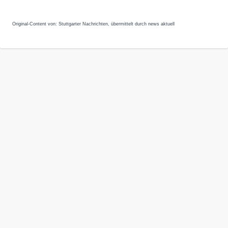
Original-Content von: Stuttgarter Nachrichten, übermittelt durch news aktuell