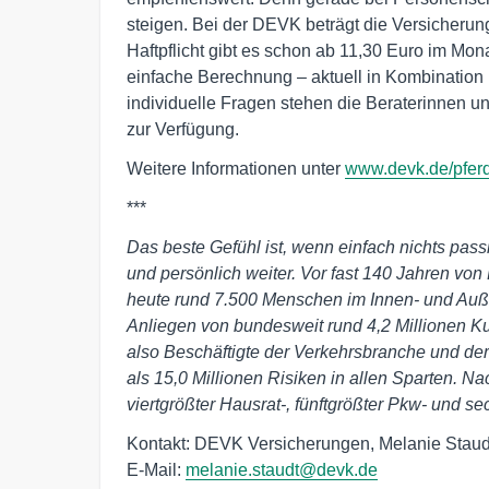
steigen. Bei der DEVK beträgt die Versicherun
Haftpflicht gibt es schon ab 11,30 Euro im Mon
einfache Berechnung – aktuell in Kombination m
individuelle Fragen stehen die Beraterinnen u
zur Verfügung.
Weitere Informationen unter
www.devk.de/pfer
***
Das beste Gefühl ist, wenn einfach nichts pass
und persönlich weiter. Vor fast 140 Jahren vo
heute rund 7.500 Menschen im Innen- und Auß
Anliegen von bundesweit rund 4,2 Millionen K
also Beschäftigte der Verkehrsbranche und de
als 15,0 Millionen Risiken in allen Sparten. Na
viertgrößter Hausrat-, fünftgrößter Pkw- und sec
Kontakt: DEVK Versicherungen, Melanie Staudt
E-Mail:
melanie.staudt@devk.de