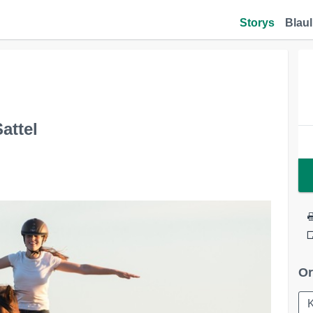
Storys
Blaul
attel
Or