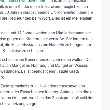
ividualbeschwerdeverfahren
, das auch Deutschland
e Fall, in dem Kinder diese Beschwerdemöglichkeit an
e vor 30 Jahren verabschiedete UN-Konvention über die
die Regierungen beim Wort. Dies ist ein Meilenstein
acht und 17 Jahren werfen den Mitgliedsstaaten vor,
ise gegen die Kinderrechte verstoße. Sie fordern das
, die Mitgliedsstaaten zum Handeln zu bringen, um
 Klimakrise zu schützen.
die schlimmsten Konsequenzen vermeiden wollen. Die
utet auch Mangel an Nahrung und Mangel an Wasser,
wegungen. Es ist beängstigend", sagte Greta
rk.
Zusatzprotokolls zur UN-Kinderrechtskonvention
indern oder Erwachsenen in deren Auftrag, sich direkt
wenn ein Land, welches das Zusatzprotokoll ratifiziert
echtsverletzung vorgeht.