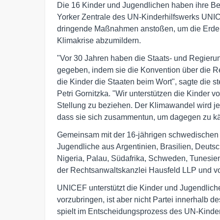
Die 16 Kinder und Jugendlichen haben ihre B
Yorker Zentrale des UN-Kinderhilfswerks UNI
dringende Maßnahmen anstoßen, um die Erder
Klimakrise abzumildern.
"Vor 30 Jahren haben die Staats- und Regierun
gegeben, indem sie die Konvention über die 
die Kinder die Staaten beim Wort", sagte die s
Petri Gornitzka. "Wir unterstützen die Kinder 
Stellung zu beziehen. Der Klimawandel wird jed
dass sie sich zusammentun, um dagegen zu k
Gemeinsam mit der 16-jährigen schwedischen K
Jugendliche aus Argentinien, Brasilien, Deutsc
Nigeria, Palau, Südafrika, Schweden, Tunesi
der Rechtsanwaltskanzlei Hausfeld LLP und von
UNICEF unterstützt die Kinder und Jugendlichen
vorzubringen, ist aber nicht Partei innerhalb
spielt im Entscheidungsprozess des UN-Kinde