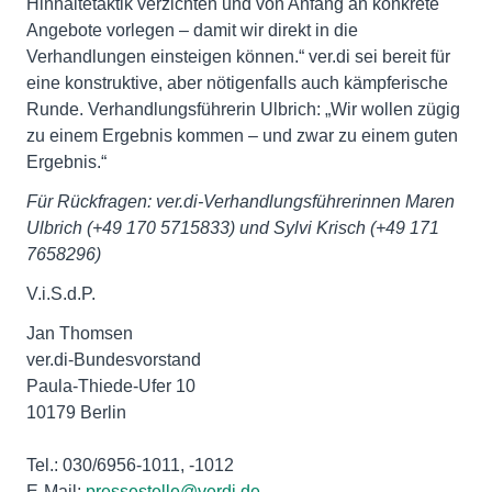
Hinhaltetaktik verzichten und von Anfang an konkrete
Angebote vorlegen – damit wir direkt in die
Verhandlungen einsteigen können.“ ver.di sei bereit für
eine konstruktive, aber nötigenfalls auch kämpferische
Runde. Verhandlungsführerin Ulbrich: „Wir wollen zügig
zu einem Ergebnis kommen – und zwar zu einem guten
Ergebnis.“
Für Rückfragen: ver.di-Verhandlungsführerinnen Maren
Ulbrich (+49
170 5715833) und Sylvi Krisch (+49 171
7658296)
V.i.S.d.P.
Jan Thomsen
ver.di-Bundesvorstand
Paula-Thiede-Ufer 10
10179 Berlin
Tel.: 030/6956-1011, -1012
E-Mail:
pressestelle@verdi.de