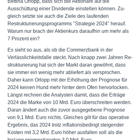
Bettina Orlopp, dass sich die Aktionäre auf die
Ausschüttung einer Dividende einstellen können. Zu­
gleich setzte sie auch die Ziele des laufenden
Restrukturierungsprogramms "Strategie 2024" herauf.
Warum nur brach der Aktienkurs daraufhin um mehr als
7 Prozent ein?
Es sieht so aus, als ob die Commerzbank in der
Verlässlichkeitsfalle steckt. Nach knapp zwei Jahren Re­
struk­turierung hat sich der Markt daran ge­wöhnt, dass
sie immer ein wenig mehr abliefert als versprochen.
Daher kann Orlopp mit der Er­höhung der Prognose­ für
2024 keinen Hund mehr hinter dem Ofen hervorlocken.
Längst rech­nen­ die Analysten damit, dass die Erträge
2024 die Marke von 10 Mrd. Euro überschreiten werden.
Daran ändert auch die zu­vor ausgegebene Prognose
von 9,1 Mrd. Euro nichts. Gleiches gilt für das operative
Ergebnis, das 2024 trotz inflationsbedingt steigender
Kosten mit 3,2 Mrd. Euro höher ausfallen soll als die
bislang prognostizierten 3,0 Mrd. Euro.