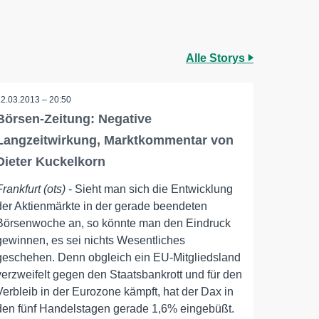
Alle Storys
22.03.2013 – 20:50
Börsen-Zeitung: Negative
Langzeitwirkung, Marktkommentar von
Dieter Kuckelkorn
Frankfurt (ots)
- Sieht man sich die Entwicklung
der Aktienmärkte in der gerade beendeten
Börsenwoche an, so könnte man den Eindruck
gewinnen, es sei nichts Wesentliches
geschehen. Denn obgleich ein EU-Mitgliedsland
verzweifelt gegen den Staatsbankrott und für den
Verbleib in der Eurozone kämpft, hat der Dax in
den fünf Handelstagen gerade 1,6% eingebüßt.