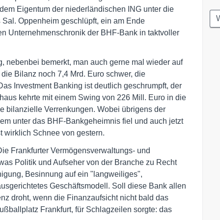
us dem Eigentum der niederländischen ING unter die
W
s Sal. Oppenheim geschlüpft, ein am Ende
chten Unternehmenschronik der BHF-Bank in taktvoller
, nebenbei bemerkt, man auch gerne mal wieder auf
die Bilanz noch 7,4 Mrd. Euro schwer, die
 Das Investment Banking ist deutlich geschrumpft, der
aus kehrte mit einem Swing von 226 Mill. Euro in die
e bilanzielle Verrenkungen. Wobei übrigens der
rzem unter das BHF-Bankgeheimnis fiel und auch jetzt
st wirklich Schnee von gestern.
Die Frankfurter Vermögensverwaltungs- und
as Politik und Aufseher von der Branche zu Recht
nigung, Besinnung auf ein "langweiliges",
ausgerichtetes Geschäftsmodell. Soll diese Bank allen
 droht, wenn die Finanzaufsicht nicht bald das
ßballplatz Frankfurt, für Schlagzeilen sorgte: das