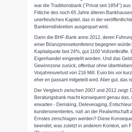
war die Traditionsbank ("Privat seit 1854") a
Fittiche des noch 65 Jahre älteren Bankhause
unerfreuliches Kapitel, das in der veröffentli
Bankiersdiskretion ausgespart wird.
Dann die BHF-Bank anno 2012, deren Führung
einer Bilanzpressekonferenz begegnen würde: 
Kapitalquote fast 24%, gut 1100 Vollzeitkräfte.
Eigenhandel eingestellt worden. Und das Geldh
Gewinnzone zurück, offenbar ohne übertrieben
Vorjahresverlust von 216 Mill. Euro bis vor ku
eher en passant mitgeteilt wird. Aber gut, das i
Der Vergleich zwischen 2007 und 2012 zeigt: 
Beratungsbank macht konsequent genau das, w
erwarten - Derisking, Deleveraging, Entschleu
kundenorientiertes, nah an der Realwirtschaft 
Ernstes zerschlagen werden? Diese Konsequenz
beendet, was zuletzt in anderem Kontext, am Fu