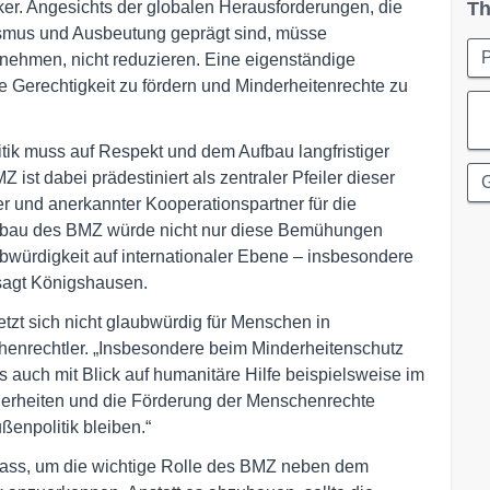
er. Angesichts der globalen Herausforderungen, die
Th
lismus und Ausbeutung geprägt sind, müsse
P
nehmen, nicht reduzieren. Eine eigenständige
le Gerechtigkeit zu fördern und Minderheitenrechte zu
tik muss auf Respekt und dem Aufbau langfristiger
st dabei prädestiniert als zentraler Pfeiler dieser
G
her und anerkannter Kooperationspartner für die
 Abbau des BMZ würde nicht nur diese Bemühungen
würdigkeit auf internationaler Ebene – insbesondere
sagt Königshausen.
etzt sich nicht glaubwürdig für Menschen in
schenrechtler. „Insbesondere beim Minderheitenschutz
s auch mit Blick auf humanitäre Hilfe beispielsweise im
derheiten und die Förderung der Menschenrechte
ßenpolitik bleiben.“
nlass, um die wichtige Rolle des BMZ neben dem