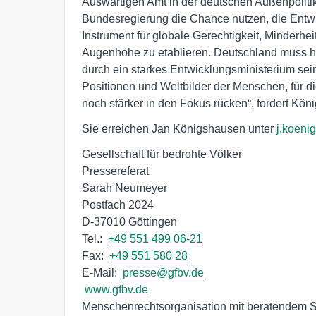
Auswärtigen Amt in der deutschen Außenpolitik
Bundesregierung die Chance nutzen, die Entwic
Instrument für globale Gerechtigkeit, Minderh
Augenhöhe zu etablieren. Deutschland muss hi
durch ein starkes Entwicklungsministerium sei
Positionen und Weltbilder der Menschen, für d
noch stärker in den Fokus rücken“, fordert Kön
Sie erreichen Jan Königshausen unter
j.koeni
Gesellschaft für bedrohte Völker

Pressereferat

Sarah Neumeyer

Postfach 2024

D-37010 Göttingen

Tel.:  
+49 551 499 06-21
Fax:  
+49 551 580 28
E-Mail:  
presse@gfbv.de
www.gfbv.de
Menschenrechtsorganisation mit beratendem S