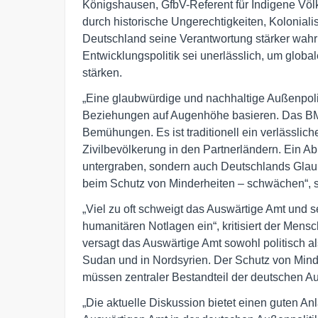
Königshausen, GfbV-Referent für Indigene Völk
durch historische Ungerechtigkeiten, Kolonia
Deutschland seine Verantwortung stärker wahr
Entwicklungspolitik sei unerlässlich, um globa
stärken.
„Eine glaubwürdige und nachhaltige Außenpoli
Beziehungen auf Augenhöhe basieren. Das BMZ i
Bemühungen. Es ist traditionell ein verlässlic
Zivilbevölkerung in den Partnerländern. Ein
untergraben, sondern auch Deutschlands Glaub
beim Schutz von Minderheiten – schwächen“, 
„Viel zu oft schweigt das Auswärtige Amt und s
humanitären Notlagen ein“, kritisiert der Men
versagt das Auswärtige Amt sowohl politisch al
Sudan und in Nordsyrien. Der Schutz von Min
müssen zentraler Bestandteil der deutschen Au
„Die aktuelle Diskussion bietet einen guten A