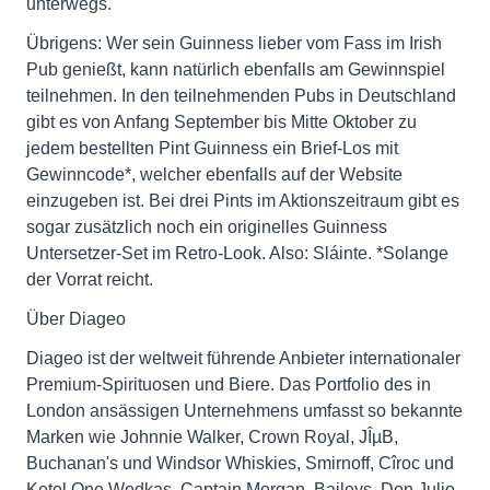
unterwegs.
Übrigens: Wer sein Guinness lieber vom Fass im Irish
Pub genießt, kann natürlich ebenfalls am Gewinnspiel
teilnehmen. In den teilnehmenden Pubs in Deutschland
gibt es von Anfang September bis Mitte Oktober zu
jedem bestellten Pint Guinness ein Brief-Los mit
Gewinncode*, welcher ebenfalls auf der Website
einzugeben ist. Bei drei Pints im Aktionszeitraum gibt es
sogar zusätzlich noch ein originelles Guinness
Untersetzer-Set im Retro-Look. Also: Sláinte. *Solange
der Vorrat reicht.
Über Diageo
Diageo ist der weltweit führende Anbieter internationaler
Premium-Spirituosen und Biere. Das Portfolio des in
London ansässigen Unternehmens umfasst so bekannte
Marken wie Johnnie Walker, Crown Royal, JÎµB,
Buchanan's und Windsor Whiskies, Smirnoff, Cîroc und
Ketel One Wodkas, Captain Morgan, Baileys, Don Julio,