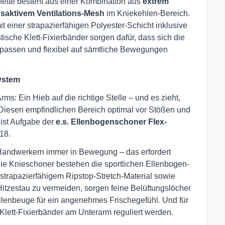
hette besteht aus einer Kombination aus
extrem
aktivem Ventilations-Mesh
im Kniekehlen-Bereich.
t einer strapazierfähigen Polyester-Schicht inklusive
tische Klett-Fixierbänder sorgen dafür, dass sich die
passen und flexibel auf sämtliche Bewegungen
ystem
ms: Ein Hieb auf die richtige Stelle – und es zieht,
. Diesen empfindlichen Bereich optimal vor Stößen und
ist Aufgabe der
e.s. Ellenbogenschoner Flex-
18.
 Handwerkern immer in Bewegung – das erfordert
 die Knieschoner bestehen die sportlichen Ellenbogen-
strapazierfähigem Ripstop-Stretch-Material sowie
tzestau zu vermeiden, sorgen feine Belüftungslöcher
llenbeuge für ein angenehmes Frischegefühl. Und für
 Klett-Fixierbänder am Unterarm reguliert werden.