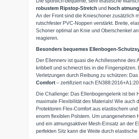
Die sportlich-bequeme, sehr elastische Mansc
robustem Ripstop-Stretch
und
hoch atmungs
An der Front sind die Knieschoner zusätzlich mi
rutschfester PVC-Noppen verstärkt. Breite, elas
Schoner optimal an Knie und Oberschenkel an
reagieren.
Besonders bequemes Ellenbogen-Schutzs
Der Ellennerv ist quasi die Achillessehne des Ar
kribbelt und schmerzt bis in die Fingerspitzen
Verletzungen durch Reibung zu schützen: Das 
Comfort
– zertifiziert nach EN388:2016+A1:20
Die Challenge: Das Ellenbogengelenk ist bei
maximale Flexibilität des Materials! Wie auch
Protektoren Flex-Comfort aus elastischem und 
enorm flexiblen Polstern. Um unangenehmen Hi
und ein atmungsaktiver Mesh-Einsatz an der E
perfekten Sitz kann die Weite durch elastische