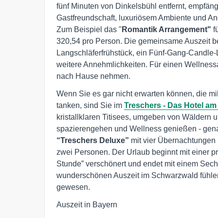
fünf Minuten von Dinkelsbühl entfernt, empfän
Gastfreundschaft, luxuriösem Ambiente und An
Zum Beispiel das "
Romantik Arrangement"
f
320,54 pro Person. Die gemeinsame Auszeit be
Langschläferfrühstück, ein Fünf-Gang-Candle-L
weitere Annehmlichkeiten. Für einen Wellnessa
nach Hause nehmen.
Wenn Sie es gar nicht erwarten können, die m
tanken, sind Sie im
Treschers - Das Hotel am
kristallklaren Titisees, umgeben von Wäldern u
spazierengehen und Wellness genießen - genau
“Treschers Deluxe”
mit vier Übernachtungen
zwei Personen. Der Urlaub beginnt mit einer p
Stunde” verschönert und endet mit einem Sec
wunderschönen Auszeit im Schwarzwald fühlen
gewesen.
Auszeit in Bayern