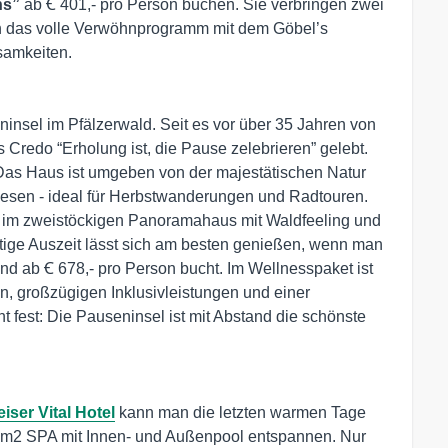
ns”
ab Ꞓ 401,- pro Person buchen. Sie verbringen zwei
 das volle Verwöhnprogramm mit dem Göbel’s
samkeiten.
ninsel im Pfälzerwald. Seit es vor über 35 Jahren von
Credo “Erholung ist, die Pause zelebrieren” gelebt.
 Das Haus ist umgeben von der majestätischen Natur
esen - ideal für Herbstwanderungen und Radtouren.
ng im zweistöckigen Panoramahaus mit Waldfeeling und
tige Auszeit lässt sich am besten genießen, wenn man
nd ab Ꞓ 678,- pro Person bucht. Im Wellnesspaket ist
n, großzügigen Inklusivleistungen und einer
ht fest: Die Pauseninsel ist mit Abstand die schönste
iser Vital Hotel
kann man die letzten warmen Tage
0 m2 SPA mit Innen- und Außenpool entspannen. Nur