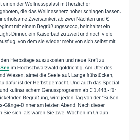
gt einen der Wellnesspalast mit herzlicher
geboten, die das Wellnessherz höher schlagen lassen.
ür erholsame Zweisamkeit ab zwei Nächten und Ꞓ
ginnt mit einem Begrüßungssecco, beinhaltet ein
ight-Dinner, ein Kaiserbad zu zweit und noch viele
usflug, von dem sie wieder mehr von sich selbst mit
ilden Herbsttage auszukosten und neue Kraft zu
 See
im Hochschwarzwald goldrichtig. Am Ufer des
nd Wiesen, atmet die Seele auf. Lange frühstücken,
 dafür ist der Herbst gemacht. Und auch das Special
 und kulinarischem Genussprogramm ab Ꞓ 1.448,- für
rickelnden Begrüßung, wird jeden Tag von der “Süßen
hs-Gänge-Dinner am letzten Abend. Nach dieser
 Sie sich, als wären Sie zwei Wochen im Urlaub