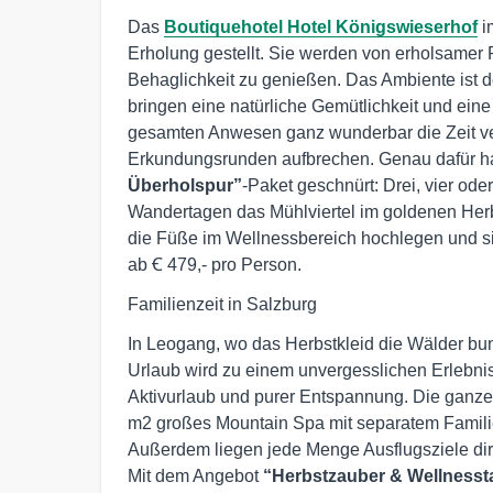
Das
Boutiquehotel Hotel Königswieserhof
im
Erholung gestellt. Sie werden von erholsame
Behaglichkeit zu genießen. Das Ambiente ist 
bringen eine natürliche Gemütlichkeit und ein
gesamten Anwesen ganz wunderbar die Zeit ve
Erkundungsrunden aufbrechen. Genau dafür h
Überholspur”
-Paket geschnürt: Drei, vier od
Wandertagen das Mühlviertel im goldenen He
die Füße im Wellnessbereich hochlegen und si
ab Ꞓ 479,- pro Person.
Familienzeit in Salzburg
In Leogang, wo das Herbstkleid die Wälder bunt
Urlaub wird zu einem unvergesslichen Erlebnis
Aktivurlaub und purer Entspannung. Die ganze F
m2 großes Mountain Spa mit separatem Famili
Außerdem liegen jede Menge Ausflugsziele dire
Mit dem Angebot
“Herbstzauber & Wellnesst