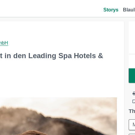
Storys
Blaul
mbH
 in den Leading Spa Hotels &
Th
M