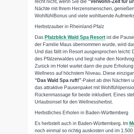
recht nicht, wenn Sie die
“Verwöhn-Zeit für u
Nächte mit Ihrem Herzensmenschen, genießen
WohlfühlBonus und viele wohltuende Aufmerk
Herbstzauber in Rheinland-Pfalz
Das
Pfalzblick Wald Spa Resort
ist die Pause
der Familie Maus übernommen wurde, wird das 
Und das fällt im Resort ausgesprochen leicht:
des Pfälzerwaldes und liegt nahe den Nordvog
Zurück im Hotel wartet dann die pure Erholu
Wellness auf höchstem Niveau. Diese einzigar
“Das Wald Spa ruft!”
-Paket ab drei Nächten u
das attraktive Pausenpaket mit Wohlfühlpensio
Rückenmassage für beide inkludiert. Eines ste
Urlaubsinsel für den Wellnessherbst.
Herbstliches Erholen in Baden-Württemberg
Es herbstelt auch in Baden-Württemberg. Im
Me
noch einmal so richtig auskosten und im 1.50