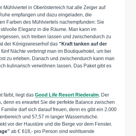
 Mühlviertel in Oberösterreich hat alle Zeiger auf
r Ruhe empfangen und dazu eingeladen, die
den Farben des Mühlviertels nachempfunden: Sie
e stilvolle Eleganz in die Räume. Man kann im
rgessen, sich treiben lassen und zwischendurch zu
at der Königswieserhof das
“Kraft tanken auf der
er fünf Nächte verbringt man im Boutiquehotel, um bei
rbst zu erleben. Danach und zwischendurch kann man
ch kulinarisch verwöhnen lassen. Das Paket gibt es
 färbt, liegt das
Good Life Resort Riederalm
. Der
, denn es erwartet Sie die perfekte Balance zwischen
amilie darf sich darauf freuen, denn es gibt ein 2.000
enbereich und 57,57 m langer Wasserrutsche.
kt vor der Haustüre und die Berge vor dem Fenster.
age”
ab Ꞓ 618,- pro Person sind wohltuende