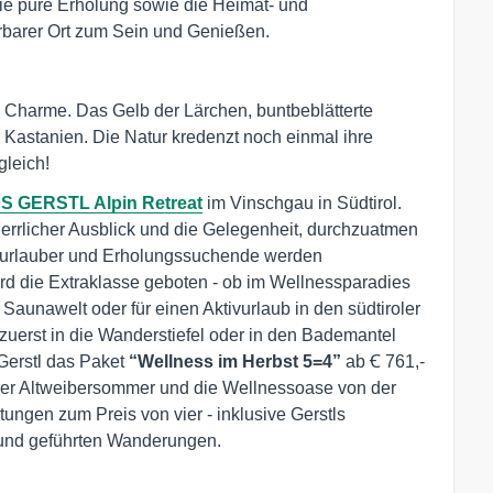
ie pure Erholung sowie die Heimat- und
rbarer Ort zum Sein und Genießen.
n Charme. Das Gelb der Lärchen, buntbeblätterte
astanien. Die Natur kredenzt noch einmal ihre
gleich!
S GERSTL Alpin Retreat
im Vinschgau in Südtirol.
errlicher Ausblick und die Gelegenheit, durchzuatmen
tivurlauber und Erholungssuchende werden
rd die Extraklasse geboten - ob im Wellnessparadies
 Saunawelt oder für einen Aktivurlaub in den südtiroler
zuerst in die Wanderstiefel oder in den Bademantel
 Gerstl das Paket
“Wellness im Herbst 5=4”
ab Ꞓ 761,-
roler Altweibersommer und die Wellnessoase von der
ngen zum Preis von vier - inklusive Gerstls
und geführten Wanderungen.