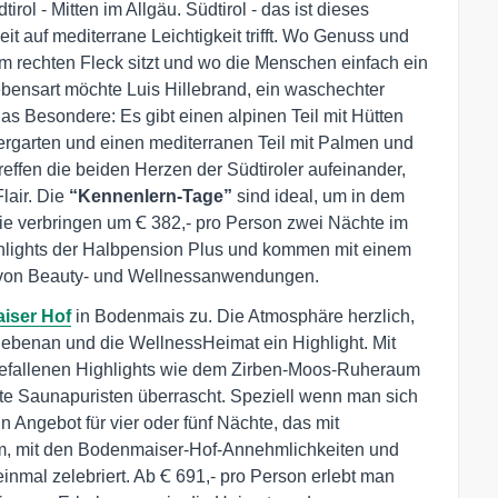
irol - Mitten im Allgäu. Südtirol - das ist dieses
 auf mediterrane Leichtigkeit trifft. Wo Genuss und
m rechten Fleck sitzt und wo die Menschen einfach ein
ebensart möchte Luis Hillebrand, ein waschechter
Das Besondere: Es gibt einen alpinen Teil mit Hütten
tergarten und einen mediterranen Teil mit Palmen und
treffen die beiden Herzen der Südtiroler aufeinander,
lair. Die
“Kennenlern-Tage”
sind ideal, um in dem
ie verbringen um Ꞓ 382,- pro Person zwei Nächte im
ighlights der Halbpension Plus und kommen mit einem
 von Beauty- und Wellnessanwendungen.
iser Hof
in Bodenmais zu. Die Atmosphäre herzlich,
 nebenan und die WellnessHeimat ein Highlight. Mit
fallenen Highlights wie dem Zirben-Moos-Ruheraum
e Saunapuristen überrascht. Speziell wenn man sich
in Angebot für vier oder fünf Nächte, das mit
m, mit den Bodenmaiser-Hof-Annehmlichkeiten und
mal zelebriert. Ab Ꞓ 691,- pro Person erlebt man