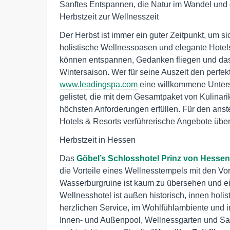
Sanftes Entspannen, die Natur im Wandel und
Herbstzeit zur Wellnesszeit
Der Herbst ist immer ein guter Zeitpunkt, um 
holistische Wellnessoasen und elegante Hotels
können entspannen, Gedanken fliegen und das 
Wintersaison. Wer für seine Auszeit den perfe
www.leadingspa.com
eine willkommene Unterst
gelistet, die mit dem Gesamtpaket von Kulinar
höchsten Anforderungen erfüllen. Für den an
Hotels & Resorts verführerische Angebote über
Herbstzeit in Hessen
Das
Göbel’s Schlosshotel Prinz von Hessen
die Vorteile eines Wellnesstempels mit den Vor
Wasserburgruine ist kaum zu übersehen und ei
Wellnesshotel ist außen historisch, innen holist
herzlichen Service, im Wohlfühlambiente und 
Innen- und Außenpool, Wellnessgarten und Saun