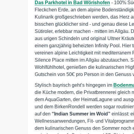
Das Parkhotel in Bad Wörishofen
- 100% Südt
Fleckchen Erde, an dem alpine Bodenständigkeit
Kulinarik großgeschrieben werden, das Herz a
bisschen glücklicher sind - und genau diese L
Sütiroler, erlebbar machen - mitten im Allgäu. 
aus urigen Schindeln und original Ultner Kräu
einem ganzjährig beheizten Infinity Pool. Hier 
vereinen alpine Leichtigkeit mit mediterranem F
Silence Place mitten im Allgäu abzutauchen. S
Wohlfühlhotel, genießen die kulinarischen H
Gutschein von 50Ꞓ pro Person in den Genuss
Stylisch bayrisch geht’s hingegen im
Bodenma
die Küche modern, die Privatbrennerei gleich
dem AquaGarten, der HeimatLagune und ausge
und dem BirkenRondell werden sogar routiniert
auf den
“Indian Summer im Woid”
einlässt: e
Wellnessanwendungen, Fit- und Vitalprogram
dem kulinarischen Genuss den Sommer noch ein