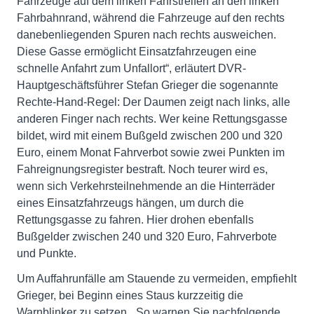
Fahrzeuge auf dem linken Fahrstreifen an den linken
Fahrbahnrand, während die Fahrzeuge auf den rechts
danebenliegenden Spuren nach rechts ausweichen.
Diese Gasse ermöglicht Einsatzfahrzeugen eine
schnelle Anfahrt zum Unfallort“, erläutert DVR-
Hauptgeschäftsführer Stefan Grieger die sogenannte
Rechte-Hand-Regel: Der Daumen zeigt nach links, alle
anderen Finger nach rechts. Wer keine Rettungsgasse
bildet, wird mit einem Bußgeld zwischen 200 und 320
Euro, einem Monat Fahrverbot sowie zwei Punkten im
Fahreignungsregister bestraft. Noch teurer wird es,
wenn sich Verkehrsteilnehmende an die Hinterräder
eines Einsatzfahrzeugs hängen, um durch die
Rettungsgasse zu fahren. Hier drohen ebenfalls
Bußgelder zwischen 240 und 320 Euro, Fahrverbote
und Punkte.
Um Auffahrunfälle am Stauende zu vermeiden, empfiehlt
Grieger, bei Beginn eines Staus kurzzeitig die
Warnblinker zu setzen. „So warnen Sie nachfolgende