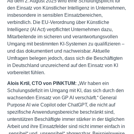
Ab dem 2. August 2025 wird eine Schulungspflicht für
den Einsatz von Künstlicher Intelligenz in Unternehmen,
insbesondere in sensiblen Einsatzbereichen,
verbindlich. Die EU-Verordnung über Künstliche
Intelligenz (AI Act) verpflichtet Unternehmen dazu,
Mitarbeitende im sicheren und verantwortungsvollen
Umgang mit bestimmten KI-Systemen zu qualifizieren –
und das dokumentiert und nachweisbar. Aktuelle
Umfragen belegen jedoch, dass sich die Beschäftigten
in Deutschland unzureichend auf den Einsatz von KI
vorbereitet fühlen.
Alois Krtil, CTO von PINKTUM:
„Wir haben ein
Schulungsdefizit im Umgang mit KI, das sich durch den
wachsenden Einsatz von GP AI verschärft.“ General
Purpose AI wie Copilot oder ChatGPT, die nicht auf
spezifische Anwendungsbereiche beschränkt sind,
unterstützen Beschäftigte immer stärker in der täglichen
Arbeit und ihre Einsatzfelder sind nicht immer einfach in
„sensibel“ und „unsensibel“ abgrenzbar. Beispielsweise