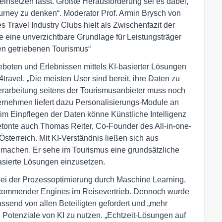
 einsetzen lässt. Größte Herausforderung sei es dabei,
urney zu denken“. Moderator Prof. Armin Brysch von
Travel Industry Clubs hielt als Zwischenfazit der
e eine unverzichtbare Grundlage für Leistungsträger
n getriebenen Tourismus“
boten und Erlebnissen mittels KI-basierter Lösungen
travel. „Die meisten User sind bereit, ihre Daten zu
Verarbeitung seitens der Tourismusanbieter muss noch
ternehmen liefert dazu Personalisierungs-Module an
m Einpflegen der Daten könne Künstliche Intelligenz
tonte auch Thomas Reiter, Co-Founder des All-in-one-
sterreich. Mit KI-Verständnis ließen sich aus
ze machen. Er sehe im Tourismus eine grundsätzliche
-basierte Lösungen einzusetzen.
e bei der Prozessoptimierung durch Maschine Learning,
ecommender Engines im Reisevertrieb. Dennoch wurde
ssend von allen Beteiligten gefordert und „mehr
 Potenziale von KI zu nutzen. „Echtzeit-Lösungen auf