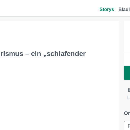
Storys
Blaul
urismus – ein „schlafender
Or
F