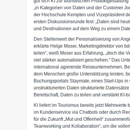
gut sich KI zur touristischen Produktgestaltung
„in Kategorien von Daten und der Customer Jo
der Hochschule Kempten und Vizepräsident des 
ersten Diskussionsrunde fest: „Daten sind heut
und Destinationen auf dem Weg zu einem Date
Den Stellenwert der Personalisierung von Ange
erklärte Helge Moser, Marketingdirektor von bd4
teilen“, weiß Moser aus Erfahrung, „doch die 
viel stärker automatisiert geschehen.“ Das Un
international agierende Reiseunternehmen. Bei
dem Menschen große Unterstützung leisten, be
Buchungsportals Staymate, eines Start-Ups in Ö
unstrukturierten Daten strukturierte Datensät
Bereitschaft, Daten zu teilen und verstärkt KI
KI liefert im Tourismus bereits jetzt Mehrwert
im Kundenservice via Chatbots oder durch R
für die Zukunft „Mut und Offenheit“ zusammenfa
Teamworking und Kollaboration“, um die vollen