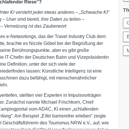
schlafender Riese“?
Th
ter KI versteht jeder etwas anderes – „Schwache KI“
g – User sind bereit, ihre Daten zu teilen –
C
 – Vernetzung ist das Zauberwort
des e-Networkings, das der Travel Industry Club dem
tte, brachte es Nicole Göbel bei der Begrüßung der
 seine Berührungspunkte, aber es gibt große
Die IT-Chefin der Deutschen Bahn und Vizepräsidentin
ne Definition, unter der sich viele der
ederfinden lassen: Künstliche Intelligenz ist eine
schinen dazu befähigt, mit menschenähnlicher
eln.
rtiefen, stellten vier Experten in Impulsvorträgen
vor. Zunächst nannte Michael Frischkorn, Chief
Campingportal vom ADAC, KI einen „schlafenden
fang“. Am Beispiel „Eifel barrierefrei erleben“ zeigte
nt Geschäftsführerin des Tourismus NRW e.V., auf, wie