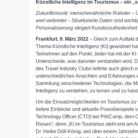
Künstliche Intelligenz im Tourismus – ein „
Zukunftsmusik: menschenähnliche Roboter – Un
weit verbreitet – Strukturierte Daten sind wichti
Personalisierung steigert Kundenzufriedenheit
Frankfurt, 9. März 2022
– Gleich zum Auftakt 
Thema Künstliche Intelligenz (KI) gewidmet ha
Teilnehmer auf den Punkt: Jeder hat mit der KI
Unterschiede, was darunter verstanden wird. 
des Travel Industry Clubs lieferte auch gleich ei
unterschiedlichen Ansichten und Erfahrungen wi
Sammlung verschiedener Technologien, die Ma
Intelligenz zu verstehen, zu lernen und zu hand
Um die Einsatzmöglichkeiten im Tourismus zu ve
tiefere Einblicke und aktuelle Praxisbeispiele 
Technology Officer (CTO) bei PiNCamp, dem 
Riesen“, denn „KI im Tourismus steht erst am An
Dr. Heike Döll-König, seit über einem Jahrzeh