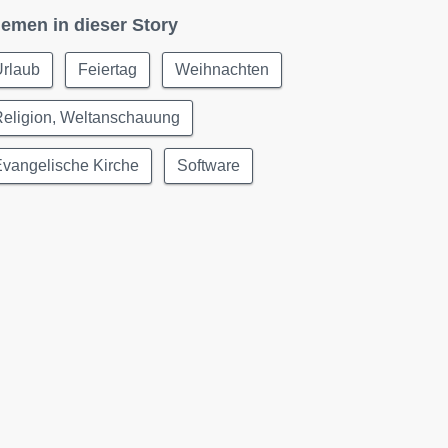
emen in dieser Story
Urlaub
Feiertag
Weihnachten
Religion, Weltanschauung
vangelische Kirche
Software