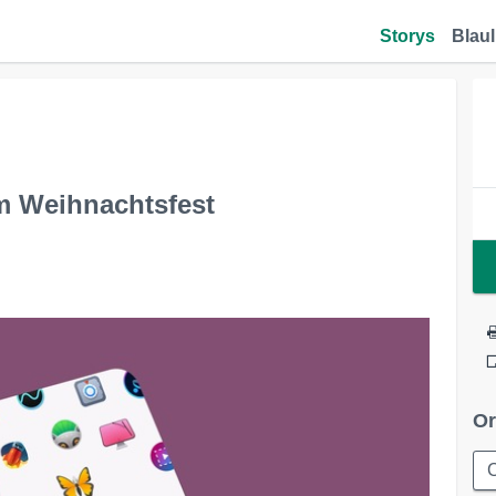
Storys
Blaul
m Weihnachtsfest
Or
C