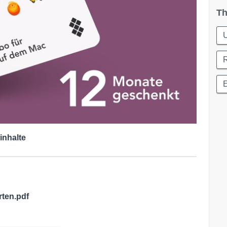
Th
E
inhalte
ten.pdf