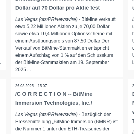
Dollar auf 70 Dollar pro Aktie fest
Las Vegas (ots/PRNewswire)
- BitMine verkauft
d
etwa 5,22 Millionen Aktien zu je 70,00 Dollar
sowie etwa 10,4 Millionen Optionsscheine mit
einem Ausübungspreis von 87,50 Dollar Der
Verkauf von BitMine-Stammaktien entspricht
einem Aufschlag von 1 % auf den Schlusskurs
.
der BitMine-Stammaktien am 19. September
2025 ...
26.08.2025 – 15:07
/C O R R E C T I O N -- BitMine
Immersion Technologies, Inc./
Las Vegas (ots/PRNewswire)
- Bezüglich der
Pressemitteilung „BitMine Immersion (BMNR) ist
die Nummer 1 unter den ETH-Treasuries der