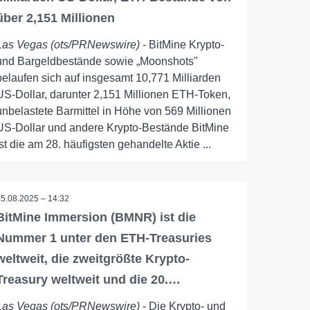
über 2,151 Millionen
Las Vegas (ots/PRNewswire)
- BitMine Krypto-
und Bargeldbestände sowie „Moonshots"
belaufen sich auf insgesamt 10,771 Milliarden
US-Dollar, darunter 2,151 Millionen ETH-Token,
unbelastete Barmittel in Höhe von 569 Millionen
US-Dollar und andere Krypto-Bestände BitMine
ist die am 28. häufigsten gehandelte Aktie ...
25.08.2025 – 14:32
BitMine Immersion (BMNR) ist die
Nummer 1 unter den ETH-Treasuries
weltweit, die zweitgrößte Krypto-
Treasury weltweit und die 20.…
Las Vegas (ots/PRNewswire)
- Die Krypto- und