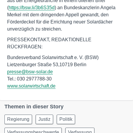
aus der Energiebranche in einem offenen Brief
(
https://bsw.li/3b6S35d
) an Bundeskanzlerin Angela
Merkel mit dem dringenden Appell gewandt, den
Förderdeckel für die Errichtung neuer Solardächer
unverzüglich zu streichen.
PRESSEKONTAKT, REDAKTIONELLE
RÜCKFRAGEN:
Bundesverband Solarwirtschaft e. V. (BSW)
Lietzenburger Straße 53,10719 Berlin
presse@bsw-solar.de
Tel.: 030 2977788-30
www.solarwirtschaft.de
Themen in dieser Story
Regierung
Justiz
Politik
Verfassungsbeschwerde
Verfassung