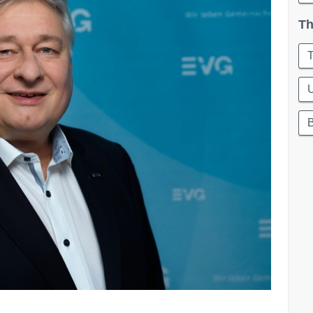
Th
T
U