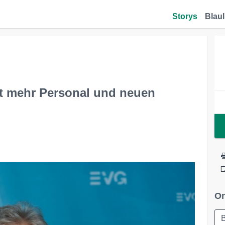
Storys
Blaul
it mehr Personal und neuen
Or
B