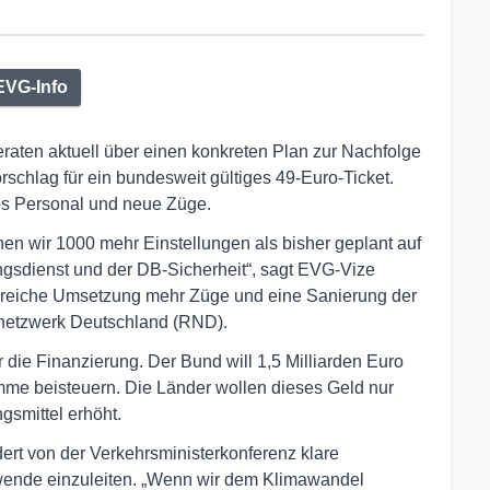
EVG-Info
raten aktuell über einen konkreten Plan zur Nachfolge
rschlag für ein bundesweit gültiges 49-Euro-Ticket.
hes Personal und neue Züge.
hen wir 1000 mehr Einstellungen als bisher geplant auf
gsdienst und der DB-Sicherheit“, sagt EVG-Vize
olgreiche Umsetzung mehr Züge und eine Sanierung der
snetzwerk Deutschland (RND).
r die Finanzierung. Der Bund will 1,5 Milliarden Euro
me beisteuern. Die Länder wollen dieses Geld nur
gsmittel erhöht.
ert von der Verkehrsministerkonferenz klare
swende einzuleiten. „Wenn wir dem Klimawandel