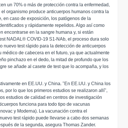
ecen un 70% o más de protección contra la enfermedad,
, el organismo produce anticuerpos humanos contra la
, en caso de exposición, los patógenos de la
dentificados y rápidamente repelidos. Algo así como
en encontrarse en la sangre humana y, si están
l test NADAL® COVID-19 S1-NAb, el proceso dura solo
 nuevo test rápido para la detección de anticuerpos
su médico de cabecera en el futuro, ya que actualmente
eño pinchazo en el dedo, la mitad de profundo que los
re se añade al casete de test que lo acompaña, y los
ustivamente en EE.UU. y China. "En EE.UU. y China los
por lo que los primeros estudios se realizaron allí",
ros estudios de calidad en centros de investigación
ticuerpos funciona para todo tipo de vacunas
novac y Moderna). La vacunación contra el
l nuevo test rápido puede llevarse a cabo dos semanas
espués de la segunda, asegura Thomas Zander.