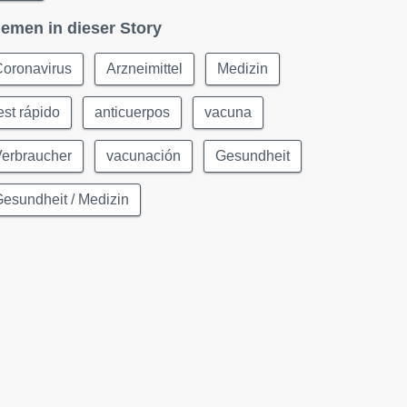
emen in dieser Story
Coronavirus
Arzneimittel
Medizin
est rápido
anticuerpos
vacuna
Verbraucher
vacunación
Gesundheit
esundheit / Medizin