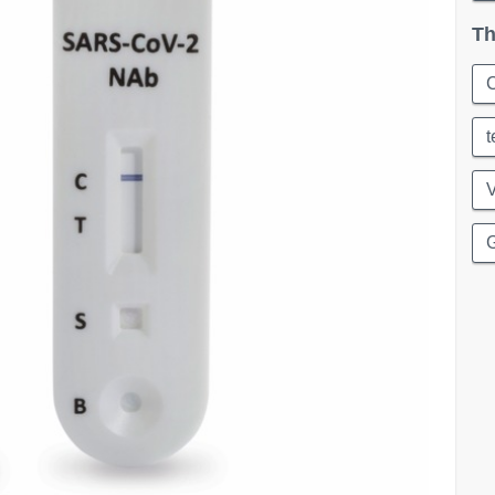
Th
t
G