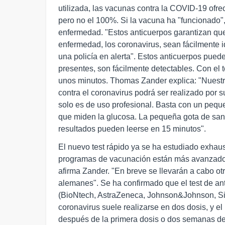
utilizada, las vacunas contra la COVID-19 ofr
pero no el 100%. Si la vacuna ha "funcionado"
enfermedad. "Estos anticuerpos garantizan que
enfermedad, los coronavirus, sean fácilmente i
una policía en alerta". Estos anticuerpos pued
presentes, son fácilmente detectables. Con e
unos minutos. Thomas Zander explica: "Nuestro
contra el coronavirus podrá ser realizado por 
solo es de uso profesional. Basta con un pequ
que miden la glucosa. La pequeña gota de sang
resultados pueden leerse en 15 minutos".
El nuevo test rápido ya se ha estudiado exha
programas de vacunación están más avanzados, 
afirma Zander. "En breve se llevarán a cabo ot
alemanes". Se ha confirmado que el test de an
(BioNtech, AstraZeneca, Johnson&Johnson, Si
coronavirus suele realizarse en dos dosis, y e
después de la primera dosis o dos semanas d