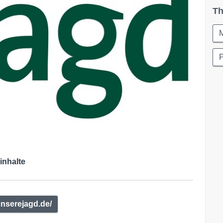
Th
inhalte
nserejagd.de/