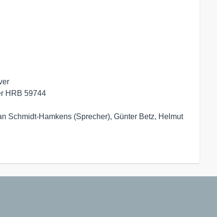
er

er HRB 59744

an Schmidt-Hamkens (Sprecher), Günter Betz, Helmut 