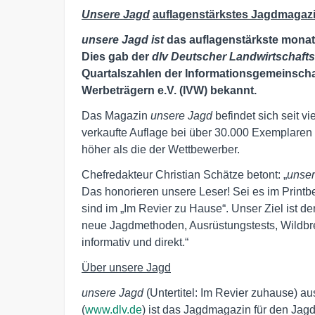
Unsere Jagd
auflagenstärkstes Jagdmagazi
unsere Jagd
ist
das auflagenstärkste mona
Dies gab der
dlv
Deutscher Landwirtschafts
Quartalszahlen der Informationsgemeinschaf
Werbeträgern e.V. (IVW) bekannt.
Das Magazin
unsere Jagd
befindet sich seit v
verkaufte Auflage bei über 30.000 Exemplare
höher als die der Wettbewerber.
Chefredakteur Christian Schätze betont: „
unser
Das honorieren unsere Leser! Sei es im Printb
sind im „Im Revier zu Hause“. Unser Ziel ist de
neue Jagdmethoden, Ausrüstungstests, Wildbre
informativ und direkt.“
Über unsere Jagd
unsere Jagd
(Untertitel: Im Revier zuhause) a
(
www.dlv.de
) ist das Jagdmagazin für den Jagdp