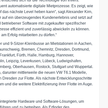
entschied sich für die Technologie von Invers.
uent automatisierte digitale Mietprozesse. Es zeigt, wie
 das nächste Level heben kann“, sagt Alexander Kirn,
r auf ein überzeugendes Kundenerlebnis und setzt auf
d betriebener Software mit zugekaufter spezifischer
esse effizient und zuverlässig abwickeln zu können.
 am Erfolg mitarbeiten zu dürfen.“
 und 9-Sitzer-Kleinbusse an Mietstationen in Aachen,
Braunschweig, Bremen, Chemnitz, Dresden, Dortmund,
 Frankfurt, Fürth, Halle, Hamburg, Hannover,
Köln, Leipzig, Leverkusen, Lübeck, Ludwigshafen,
berg, Oberhausen, Rostock, Stuttgart und Wuppertal.
darunter mittlerweile die neuen VW T6.1 Modelle,
in Dresden zur Flotte. Als nächste Entwicklungsschritte
nd die weitere Elektrifizierung ihrer Flotte im Auge.
en integrierte Hardware und Software-Lösungen, um
hren und zu betreiben. Als Erfinder des