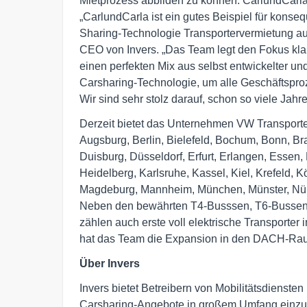
Mietprozess abbilden zu können. CarlundCarla 
„CarlundCarla ist ein gutes Beispiel für konseq
Sharing-Technologie Transportervermietung auf
CEO von Invers. „Das Team legt den Fokus kla
einen perfekten Mix aus selbst entwickelter un
Carsharing-Technologie, um alle Geschäftsproz
Wir sind sehr stolz darauf, schon so viele Jahre
Derzeit bietet das Unternehmen VW Transporter
Augsburg, Berlin, Bielefeld, Bochum, Bonn, 
Duisburg, Düsseldorf, Erfurt, Erlangen, Essen,
Heidelberg, Karlsruhe, Kassel, Kiel, Krefeld, 
Magdeburg, Mannheim, München, Münster, Nürn
Neben den bewährten T4-Busssen, T6-Bussen, 
zählen auch erste voll elektrische Transporter 
hat das Team die Expansion in den DACH-Raum u
Über Invers
Invers bietet Betreibern von Mobilitätsdienst
Carsharing-Angebote in großem Umfang einzufü