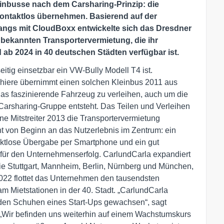
einbusse nach dem Carsharing-Prinzip: die
ontaktlos übernehmen. Basierend auf der
angs mit CloudBoxx entwickelte sich das Dresdner
 bekannten Transportervermietung, die ihr
d ab 2024 in 40 deutschen Städten verfügbar ist.
eitig einsetzbar ein VW-Bully Modell T4 ist.
iere übernimmt einen solchen Kleinbus 2011 aus
as faszinierende Fahrzeug zu verleihen, auch um die
 Carsharing-Gruppe entsteht. Das Teilen und Verleihen
ine Mitstreiter 2013 die Transportervermietung
t von Beginn an das Nutzerlebnis im Zentrum: ein
taktlose Übergabe per Smartphone und ein gut
 für den Unternehmenserfolg. CarlundCarla expandiert
ie Stuttgart, Mannheim, Berlin, Nürnberg und München,
22 flottet das Unternehmen den tausendsten
am Mietstationen in der 40. Stadt. „CarlundCarla
us den Schuhen eines Start-Ups gewachsen“, sagt
 „Wir befinden uns weiterhin auf einem Wachstumskurs