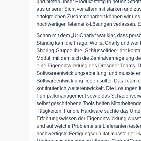
und bieten unser Produkt stetig in neuen Städ
aus unserer Sicht vor allem mit starken und zu
erfolgreichen Zusammenarbeit können wir uns au
hochwertiger Telematik-Lösungen verlassen. E
Schon mit dem „Ur-Charly“ war klar, dass per
Ständig kam die Frage: Wo ist Charly und wer 
Sharing-Gruppe ihre „Schlüsselidee“ der kont
Modul, mit dem sich die Zentralverriegelung des
eine Eigenentwicklung des Dresdner Teams. Da
Softwareentwicklungsabteilung, und musste en
Softwareentwicklung liegen sollte. Das Team ent
kontinuierlich weiterentwickelt. Die Lösungen
Fuhrparkmanagement sowie das Schadenverwa
selbst geschriebene Tools helfen Mitarbeitende
Tätigkeiten. Für die Hardware suchte das Unte
Erfahrungswissen der Eigenentwicklung wusst
und auf welche Probleme sie Lieferanten testen
hochwertigste Fertigungsqualität musste der H