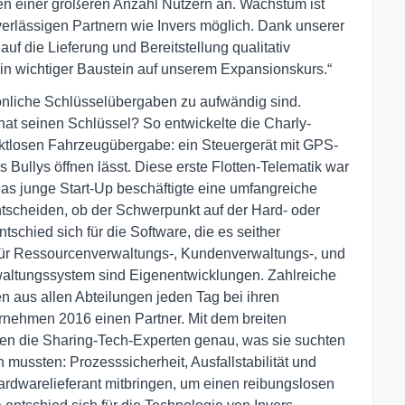
ten einer größeren Anzahl Nutzern an. Wachstum ist
verlässigen Partnern wie Invers möglich. Dank unserer
f die Lieferung und Bereitstellung qualitativ
in wichtiger Baustein auf unserem Expansionskurs.“
sönliche Schlüsselübergaben zu aufwändig sind.
hat seinen Schlüssel? So entwickelte die Charly-
aktlosen Fahrzeugübergabe: ein Steuergerät mit GPS-
 Bullys öffnen lässt. Diese erste Flotten-Telematik war
s junge Start-Up beschäftigte eine umfangreiche
tscheiden, ob der Schwerpunkt auf der Hard- oder
schied sich für die Software, die es seither
 für Ressourcenverwaltungs-, Kundenverwaltungs-, und
ltungssystem sind Eigenentwicklungen. Zahlreiche
n aus allen Abteilungen jeden Tag bei ihren
rnehmen 2016 einen Partner. Mit dem breiten
en die Sharing-Tech-Experten genau, was sie suchten
 mussten: Prozesssicherheit, Ausfallstabilität und
ardwarelieferant mitbringen, um einen reibungslosen