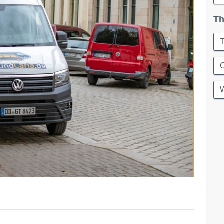
Th
T
C
W