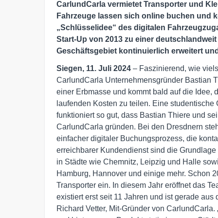
CarlundCarla vermietet Transporter und Kl
Fahrzeuge lassen sich online buchen und k
„Schlüsselidee“ des digitalen Fahrzeugzug
Start-Up von 2013 zu einer deutschlandweit
Geschäftsgebiet kontinuierlich erweitert un
Siegen, 11. Juli 2024
– Faszinierend, wie viels
CarlundCarla Unternehmensgründer Bastian Th
einer Erbmasse und kommt bald auf die Idee, d
laufenden Kosten zu teilen. Eine studentische
funktioniert so gut, dass Bastian Thiere und se
CarlundCarla gründen. Bei den Dresdnern steh
einfacher digitaler Buchungsprozess, die kon
erreichbarer Kundendienst sind die Grundlage
in Städte wie Chemnitz, Leipzig und Halle sow
Hamburg, Hannover und einige mehr. Schon 20
Transporter ein. In diesem Jahr eröffnet das Te
existiert erst seit 11 Jahren und ist gerade a
Richard Vetter, Mit-Gründer von CarlundCarla.