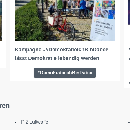
Kampagne „#DemokratieIchBinDabei“
lässt Demokratie lebendig werden
#DemokratieIchBinDabei
ren
PIZ Luftwaffe