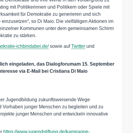
ting mit Politikerinnen und Politikern oder Spiele mit
rksamkeit für Demokratie zu generieren und sich
inzusetzen“, so Di Maio. Die vielfältigen Aktionen im
en einzelner Kommunen unter dem gemeinsamen Schirm
ratie zu stärken.
mokratie-ichbindabei.de/
sowie auf
Twitter
und
zlich eingeladen, das Dialogforumam 15. September
nteresse via E-Mail bei Cristiana Di Maio
h der Jugendbildung zukunftsweisende Wege
nd Vorhaben junger Menschen zu begleiten und zu
 Projekte junger Menschen und entwickeln innovative
er
https://www.jugendstiftung.de/kampagne-