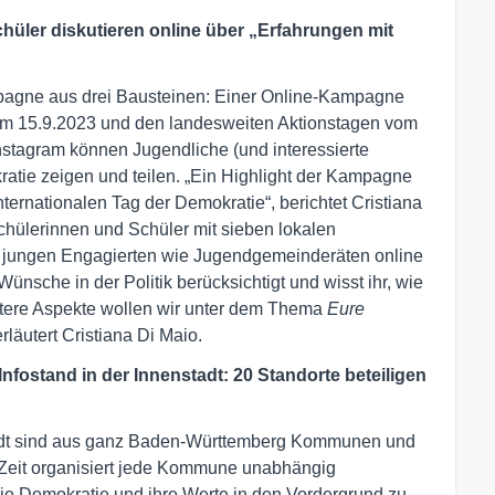
hüler diskutieren online über „Erfahrungen mit
mpagne aus drei Bausteinen: Einer Online-Kampagne
am 15.9.2023 und den landesweiten Aktionstagen vom
nstagram können Jugendliche (und interessierte
ie zeigen und teilen. „Ein Highlight der Kampagne
ernationalen Tag der Demokratie“, berichtet Cristiana
chülerinnen und Schüler mit sieben lokalen
 jungen Engagierten wie Jugendgemeinderäten online
ünsche in der Politik berücksichtigt und wisst ihr, wie
itere Aspekte wollen wir unter dem Thema
Eure
erläutert Cristiana Di Maio.
 Infostand in der Innenstadt: 20 Standorte beteiligen
tadt sind aus ganz Baden-Württemberg Kommunen und
r Zeit organisiert jede Kommune unabhängig
ie Demokratie und ihre Werte in den Vordergrund zu