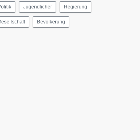
olitik
Jugendlicher
Regierung
esellschaft
Bevölkerung