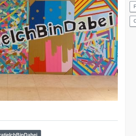
P
G
atieIchBinDabei