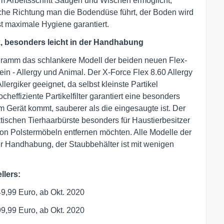
m Arbeitsschritt Saugen und Wischen ermöglicht,
elche Richtung man die Bodendüse führt, der Boden wird
t maximale Hygiene garantiert.
rk, besonders leicht in der Handhabung
logramm das schlankere Modell der beiden neuen Flex-
in - Allergy und Animal. Der X-Force Flex 8.60 Allergy
llergiker geeignet, da selbst kleinste Partikel
ocheffiziente Partikelfilter garantiert eine besonders
m Gerät kommt, sauberer als die eingesaugte ist. Der
ktischen Tierhaarbürste besonders für Haustierbesitzer
von Polstermöbeln entfernen möchten. Alle Modelle der
der Handhabung, der Staubbehälter ist mit wenigen
llers:
9,99 Euro, ab Okt. 2020
,99 Euro, ab Okt. 2020