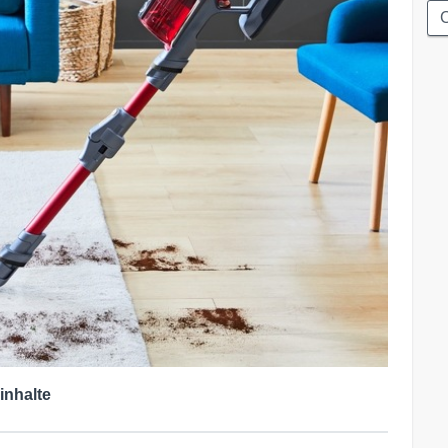
C
inhalte