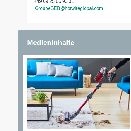
+49 69 25 66 93 31

GroupeSEB@hotwireglobal.com
Medieninhalte