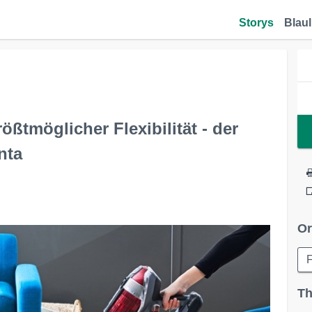
Storys
Blaul
ßtmöglicher Flexibilität - der
nta
Or
F
Th