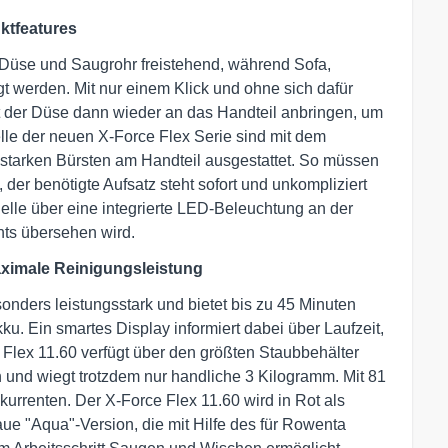
uktfeatures
Düse und Saugrohr freistehend, während Sofa,
 werden. Mit nur einem Klick und ohne sich dafür
t der Düse dann wieder an das Handteil anbringen, um
elle der neuen X-Force Flex Serie sind mit dem
sstarken Bürsten am Handteil ausgestattet. So müssen
der benötigte Aufsatz steht sofort und unkompliziert
lle über eine integrierte LED-Beleuchtung an der
hts übersehen wird.
aximale Reinigungsleistung
sonders leistungsstark und bietet bis zu 45 Minuten
u. Ein smartes Display informiert dabei über Laufzeit,
Flex 11.60 verfügt über den größten Staubbehälter
und wiegt trotzdem nur handliche 3 Kilogramm. Mit 81
nkurrenten. Der X-Force Flex 11.60 wird in Rot als
aue "Aqua"-Version, die mit Hilfe des für Rowenta