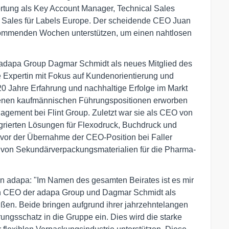
wortung als Key Account Manager, Technical Sales
t Sales für Labels Europe. Der scheidende CEO Juan
 kommenden Wochen unterstützen, um einen nahtlosen
adapa Group Dagmar Schmidt als neues Mitglied des
e Expertin mit Fokus auf Kundenorientierung und
0 Jahre Erfahrung und nachhaltige Erfolge im Markt
iedenen kaufmännischen Führungspositionen erworben
agement bei Flint Group. Zuletzt war sie als CEO von
grierten Lösungen für Flexodruck, Buchdruck und
z vor der Übernahme der CEO-Position bei Faller
 von Sekundärverpackungsmaterialien für die Pharma-
on adapa: "Im Namen des gesamten Beirates ist es mir
en CEO der adapa Group und Dagmar Schmidt als
ßen. Beide bringen aufgrund ihrer jahrzehntelangen
ngsschatz in die Gruppe ein. Dies wird die starke