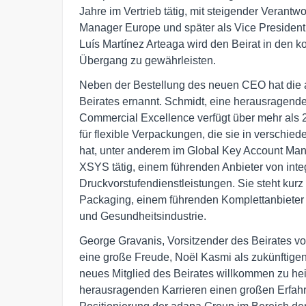
Jahre im Vertrieb tätig, mit steigender Verant
Manager Europe und später als Vice Presiden
Luís Martínez Arteaga wird den Beirat in den
Übergang zu gewährleisten.
Neben der Bestellung des neuen CEO hat die 
Beirates ernannt. Schmidt, eine herausragend
Commercial Excellence verfügt über mehr als 2
für flexible Verpackungen, die sie in versch
hat, unter anderem im Global Key Account Man
XSYS tätig, einem führenden Anbieter von inte
Druckvorstufendienstleistungen. Sie steht kur
Packaging, einem führenden Komplettanbieter
und Gesundheitsindustrie.
George Gravanis, Vorsitzender des Beirates v
eine große Freude, Noël Kasmi als zukünftig
neues Mitglied des Beirates willkommen zu hei
herausragenden Karrieren einen großen Erfahru