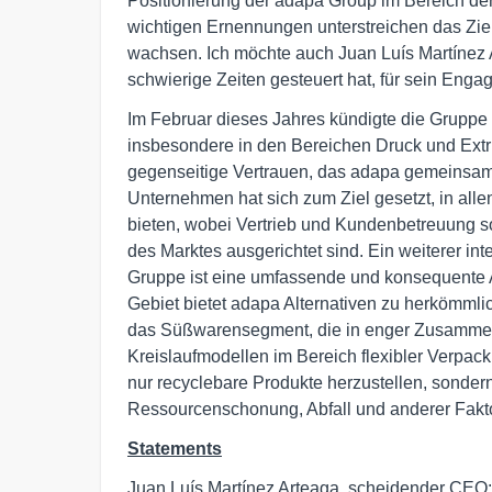
Positionierung der adapa Group im Bereich der
wichtigen Ernennungen unterstreichen das Ziel 
wachsen. Ich möchte auch Juan Luís Martínez 
schwierige Zeiten gesteuert hat, für sein Enga
Im Februar dieses Jahres kündigte die Gruppe 
insbesondere in den Bereichen Druck und Extru
gegenseitige Vertrauen, das adapa gemeinsam m
Unternehmen hat sich zum Ziel gesetzt, in al
bieten, wobei Vertrieb und Kundenbetreuung s
des Marktes ausgerichtet sind. Ein weiterer int
Gruppe ist eine umfassende und konsequente Au
Gebiet bietet adapa Alternativen zu herkömmlic
das Süßwarensegment, die in enger Zusammen
Kreislaufmodellen im Bereich flexibler Verpacku
nur recyclebare Produkte herzustellen, sonde
Ressourcenschonung, Abfall und anderer Fakto
Statements
Juan Luís Martínez Arteaga, scheidender CEO