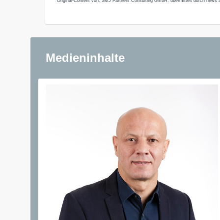
Original-Content von: SMJ Partners Consulting GmbH, übermittelt durch news a
Medieninhalte