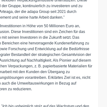
 flexiblen Verpackungsindustrie unterstützen. Diese
der Gruppe, kontinuierlich zu investieren und zu
Arteaga, der die adapa Group seit 2021 durch
gement und seine harte Arbeit danken."
Investitionen in Höhe von 50 Millionen Euro an,
sion. Diese Investitionen sind ein Zeichen für das
it seinen Investoren in die Zukunft setzt. Das
len Bereichen eine hervorragende Kundenerfahrung zu
owie Forschung und Entwicklung auf die Bedürfnisse
egraler Bestandteil der strategischen Gesamtvision der
srichtung auf Nachhaltigkeit. Als Pionier auf diesem
hen Verpackungen, z. B. papierbasierte Materialien für
arbeit mit den Kunden den Übergang zu
ngslösungen vorantreiben. Erklärtes Ziel ist es, nicht
rn auch die Umweltauswirkungen in Bezug auf
ren zu reduzieren.
:
"Ich bin unheimlich stolz auf das Wachstum und den