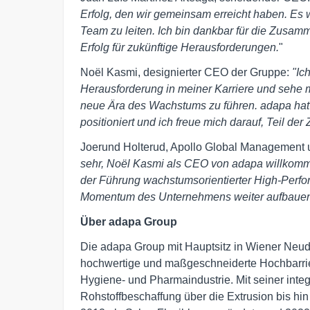
Erfolg, den wir gemeinsam erreicht haben. Es wa
Team zu leiten. Ich bin dankbar für die Zusa
Erfolg für zukünftige Herausforderungen.
"
Noël Kasmi, designierter CEO der Gruppe:
"Ic
Herausforderung in meiner Karriere und sehe mi
neue Ära des Wachstums zu führen. adapa hat s
positioniert und ich freue mich darauf, Teil der
Joerund Holterud, Apollo Global Management u
sehr, Noël Kasmi als CEO von adapa willkomme
der Führung wachstumsorientierter High-Perfo
Momentum des Unternehmens weiter aufbauen 
Über adapa Group
Die adapa Group mit Hauptsitz in Wiener Neudorf
hochwertige und maßgeschneiderte Hochbarrie
Hygiene- und Pharmaindustrie. Mit seiner inte
Rohstoffbeschaffung über die Extrusion bis hin