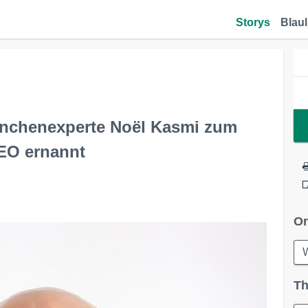
Storys
Blaul
anchenexperte Noël Kasmi zum
EO ernannt
Or
Th