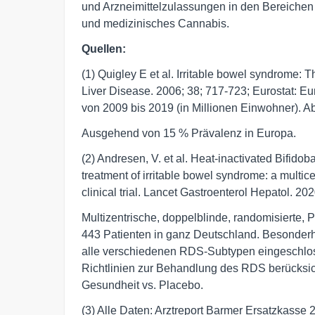
und Arzneimittelzulassungen in den Bereichen 
und medizinisches Cannabis.
Quellen:
(1) Quigley E et al. Irritable bowel syndrome:
Liver Disease. 2006; 38; 717-723; Eurostat: 
von 2009 bis 2019 (in Millionen Einwohner). A
Ausgehend von 15 % Prävalenz in Europa.
(2) Andresen, V. et al. Heat-inactivated Bifid
treatment of irritable bowel syndrome: a multic
clinical trial. Lancet Gastroenterol Hepatol. 20
Multizentrische, doppelblinde, randomisierte, Pl
443 Patienten in ganz Deutschland. Besonderh
alle verschiedenen RDS-Subtypen eingeschlo
Richtlinien zur Behandlung des RDS berücksic
Gesundheit vs. Placebo.
(3) Alle Daten: Arztreport Barmer Ersatzkasse 