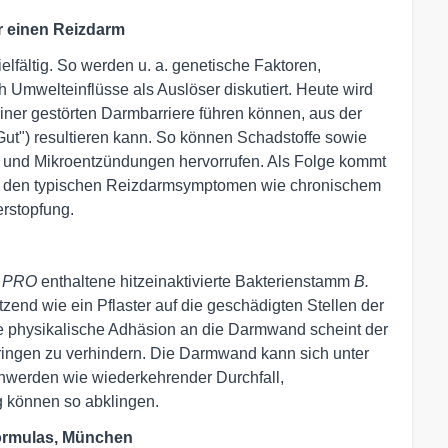
r einen Reizdarm
lfältig. So werden u. a. genetische Faktoren,
 Umwelteinflüsse als Auslöser diskutiert. Heute wird
ner gestörten Darmbarriere führen können, aus der
 Gut") resultieren kann. So können Schadstoffe sowie
und Mikroentzündungen hervorrufen. Als Folge kommt
 den typischen Reizdarmsymptomen wie chronischem
rstopfung.
m PRO
enthaltene hitzeinaktivierte Bakterienstamm
B.
zend wie ein Pflaster auf die geschädigten Stellen der
e physikalische Adhäsion an die Darmwand scheint der
dringen zu verhindern. Die Darmwand kann sich unter
chwerden wie wiederkehrender Durchfall,
 können so abklingen.
formulas, München