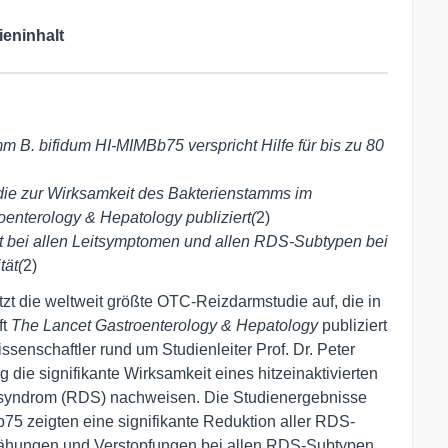
ieninhalt
 B. bifidum HI-MIMBb75 verspricht Hilfe für bis zu 80
die zur Wirksamkeit des Bakterienstamms im
enterology & Hepatology publiziert(
2)
t bei allen Leitsymptomen und allen RDS-Subtypen bei
tät(
2)
zt die weltweit größte OTC-Reizdarmstudie auf, die in
ft
The Lancet Gastroenterology & Hepatology
publiziert
senschaftler rund um Studienleiter Prof. Dr. Peter
die signifikante Wirksamkeit eines hitzeinaktivierten
msyndrom (RDS) nachweisen. Die Studienergebnisse
5 zeigten eine signifikante Reduktion aller RDS-
ähungen und Verstopfungen bei allen RDS-Subtypen