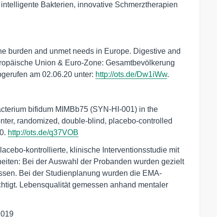
intelligente Bakterien, innovative Schmerztherapien
 The burden and unmet needs in Europe. Digestive and
Europäische Union & Euro-Zone: Gesamtbevölkerung
bgerufen am 02.06.20 unter:
http://ots.de/Dw1iWw
.
obacterium bifidum MIMBb75 (SYN-HI-001) in the
enter, randomized, double-blind, placebo-controlled
20.
http://ots.de/q37VOB
acebo-kontrollierte, klinische Interventionsstudie mit
eiten: Bei der Auswahl der Probanden wurden gezielt
ssen. Bei der Studienplanung wurden die EMA-
htigt. Lebensqualität gemessen anhand mentaler
2019