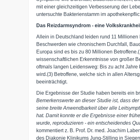
mit einer gleichzeitigen Verbesserung der Lebe
untersuchte Bakterienstamm im apothekenpflic
Das Reizdarmsyndrom - eine Volkskrankhei
Allein in Deutschland leiden rund 11 Million
Beschwerden wie chronischem Durchfall, Bau
Europa sind es bis zu 80 Millionen Betroffene.
wissenschaftlichen Erkenntnisse von großer B
oftmals langen Leidensweg: Bis zu acht Jahr
wird.(3) Betroffene, welche sich in allen Alters
beeinträchtigt.
Die Ergebnisse der Studie haben bereits ein br
Bemerkenswerte an dieser Studie ist, dass der 
seine breite Anwendbarkeit über alle Leitsym
hat. Damit konnte er die Ergebnisse einer frü
wurde, reproduzieren - ein entscheidendes Qual
kommentiert z. B. Prof. Dr. med. Joachim Laben
des Diakonie Klinikums Jung-Stilling in Siegen