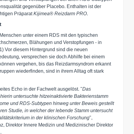
nsqualität gegenüber Placebo. Enthalten ist der
htigen Präparat
Kijimea® Reizdarm PRO
.
t
en Menschen unter einem RDS mit den typischen
chschmerzen, Blähungen und Verstopfungen - in
(1) Vor diesem Hintergrund sind die neuen
edeutung, versprechen sie doch Abhilfe bei einem
e können vergehen, bis das Reizdarmsyndrom erkannt
gruppen wiederfinden, sind in ihrem Alltag oft stark
eites Echo in der Fachwelt ausgelöst. "
Das
hierin untersuchte hitzeinaktivierte Bakterienstamm
ptome und RDS-Subtypen hinweg unter Beweis gestellt
heren Studie, in welcher der lebende Stamm untersucht
itätskriterium in der klinischen Forschung
",
z, Direktor Innere Medizin und Medizinischer Direktor
.