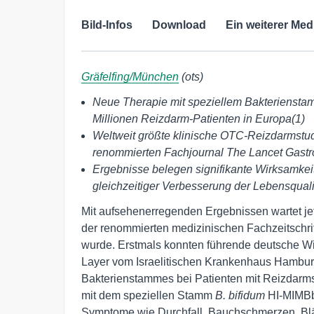
Bild-Infos
Download
Ein weiterer Med
Gräfelfing/München
(ots)
Neue Therapie mit speziellem Bakterienstamm
Millionen Reizdarm-Patienten in Europa(1)
Weltweit größte klinische OTC-Reizdarmstu
renommierten Fachjournal The Lancet Gastro
Ergebnisse belegen signifikante Wirksamkei
gleichzeitiger Verbesserung der Lebensquali
Mit aufsehenerregenden Ergebnissen wartet jet
der renommierten medizinischen Fachzeitschri
wurde. Erstmals konnten führende deutsche Wis
Layer vom Israelitischen Krankenhaus Hamburg 
Bakterienstammes bei Patienten mit Reizdar
mit dem speziellen Stamm
B. bifidum
HI-MIMBb7
Symptome wie Durchfall, Bauchschmerzen, Bl