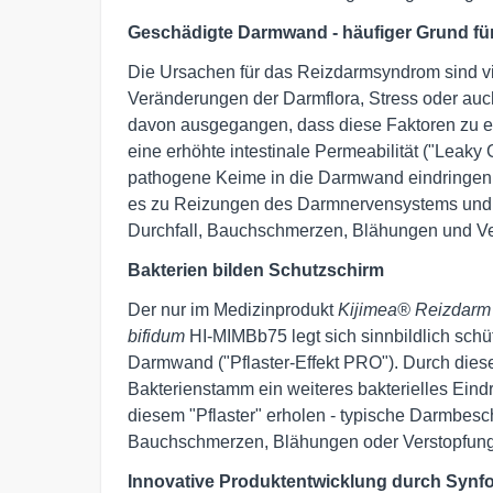
Geschädigte Darmwand - häufiger Grund fü
Die Ursachen für das Reizdarmsyndrom sind vie
Veränderungen der Darmflora, Stress oder auch
davon ausgegangen, dass diese Faktoren zu ei
eine erhöhte intestinale Permeabilität ("Leaky
pathogene Keime in die Darmwand eindringen 
es zu Reizungen des Darmnervensystems und
Durchfall, Bauchschmerzen, Blähungen und Ve
Bakterien bilden Schutzschirm
Der nur im Medizinprodukt
Kijimea® Reizdar
bifidum
HI-MIMBb75 legt sich sinnbildlich schüt
Darmwand ("Pflaster-Effekt PRO"). Durch dies
Bakterienstamm ein weiteres bakterielles Ein
diesem "Pflaster" erholen - typische Darmbes
Bauchschmerzen, Blähungen oder Verstopfung
Innovative Produktentwicklung durch Syn