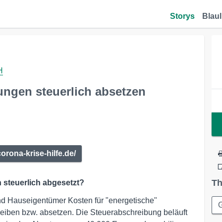
Storys
Blaul
H
ungen steuerlich absetzen
corona-krise-hilfe.de/
Th
steuerlich abgesetzt?
d Hauseigentümer Kosten für "energetische"
ben bzw. absetzen. Die Steuerabschreibung beläuft