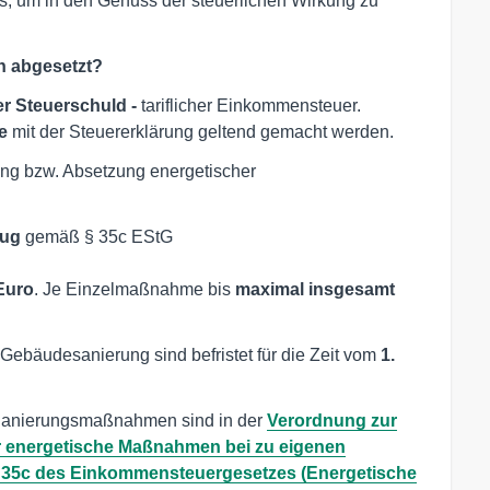
, um in den Genuss der steuerlichen Wirkung zu
h abgesetzt?
r Steuerschuld -
tariflicher Einkommensteuer.
e
mit der Steuererklärung geltend gemacht werden.
ung bzw. Absetzung energetischer
zug
gemäß § 35c EStG
Euro
. Je Einzelmaßnahme bis
maximal insgesamt
ebäudesanierung sind befristet für die Zeit vom
1.
n Sanierungsmaßnahmen sind in der
Verordnung zur
 energetische Maßnahmen bei zu eigenen
35c des Einkommensteuergesetzes (Energetische