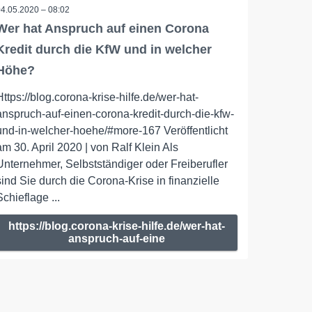
04.05.2020 – 08:02
Wer hat Anspruch auf einen Corona
Kredit durch die KfW und in welcher
Höhe?
Https://blog.corona-krise-hilfe.de/wer-hat-
anspruch-auf-einen-corona-kredit-durch-die-kfw-
und-in-welcher-hoehe/#more-167 Veröffentlicht
am 30. April 2020 | von Ralf Klein Als
Unternehmer, Selbstständiger oder Freiberufler
sind Sie durch die Corona-Krise in finanzielle
Schieflage ...
https://blog.corona-krise-hilfe.de/wer-hat-
anspruch-auf-eine