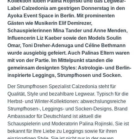
Kollektion luden Palina Rojinski und das Legwear-
Label Calzedonia am gestrigen Donnerstag in den
Ayoka Event Space in Berlin. Mit prominenten
Gästen wie Musikerin Elif Demirezer,
Schauspielerinnen Mina Tander und Anne Menden,
Influencerin Liz Kaeber sowie den Models Soulin
Omar, Toni Dreher-Adenuga und Céline Bethmann
wurde ausgiebig gefeiert. Auch Palinas Eltern waren
mit von der Partie. Im Mittelpunkt standen die
gemeinsam designten Styles: Astrologie- und Berlin-
inspirierte Leggings, Strumpfhosen und Socken.
Der Strumpfhosen Spezialist Calzedonia steht für
Qualität, Style und bezahlbare Legwear. Typisch für die
Herbst- und Winter-Kollektionen: abwechslungsreiche
Strumpfhosen-, Leggings- und Socken-Designs. Brand
Ambassador für Deutschland ist aktuell die
Schauspielerin und Moderatorin Palina Rojinski. Sie ist
bekannt für Ihre Liebe zu Leggings sowie für ihren
einzigartigen Style. Sie ist nicht nur in der neuen