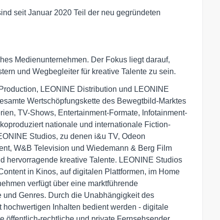
nd seit Januar 2020 Teil der neu gegründeten
hes Medienunternehmen. Der Fokus liegt darauf,
ern und Wegbegleiter für kreative Talente zu sein.
 Production, LEONINE Distribution und LEONINE
gesamte Wertschöpfungskette des Bewegtbild-Marktes
rien, TV-Shows, Entertainment-Formate, Infotainment-
oproduziert nationale und internationale Fiction-
LEONINE Studios, zu denen i&u TV, Odeon
ment, W&B Television und Wiedemann & Berg Film
nd hervorragende kreative Talente. LEONINE Studios
Content in Kinos, auf digitalen Plattformen, im Home
nehmen verfügt über eine marktführende
e und Genres. Durch die Unabhängigkeit des
hochwertigen Inhalten bedient werden - digitale
 öffentlich-rechtliche und private Fernsehsender.