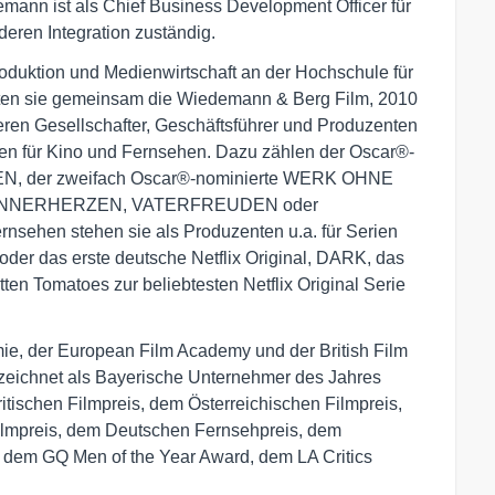
ann ist als Chief Business Development Officer für
eren Integration zuständig.
duktion und Medienwirtschaft an der Hochschule für
ten sie gemeinsam die Wiedemann & Berg Film, 2010
eren Gesellschafter, Geschäftsführer und Produzenten
nen für Kino und Fernsehen. Dazu zählen der Oscar®-
N, der zweifach Oscar®-nominierte WERK OHNE
e MÄNNERHERZEN, VATERFREUDEN oder
en stehen sie als Produzenten u.a. für Serien
er das erste deutsche Netflix Original, DARK, das
en Tomatoes zur beliebtesten Netflix Original Serie
ie, der European Film Academy und der British Film
eichnet als Bayerische Unternehmer des Jahres
tischen Filmpreis, dem Österreichischen Filmpreis,
ilmpreis, dem Deutschen Fernsehpreis, dem
 dem GQ Men of the Year Award, dem LA Critics