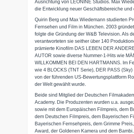
Ausrichtung von LEONINE Studios. Max Wiedem
die Entwicklung neuer Geschäftsbereiche und d
Quirin Berg und Max Wiedemann studierten Pro
Fernsehen und Film in München. 2003 gründe
folgte die Gründung der W&B Television. Als d
verantworteten sie seither über 140 Produktio
prämierte Kinofilm DAS LEBEN DER ANDERE
AUTOR sowie diverse Nummer-1-Hits wi
WILLKOMMEN BEI DEN HARTMANNS. Im Fernseh
wie 4 BLOCKS (TNT Serie), DER PASS (Sky) od
von der führenden US-Bewertungsplattform Rott
der Welt gewählt wurde.
Beide sind Mitglied der Deutschen Filmakadem
Academy. Die Produzenten wurden u.a. ausgez
sowie mit dem Europäischen Filmpreis, dem Bri
dem Deutschen Filmpreis, dem Bayerischen F
Bayerischen Fernsehpreis, dem Grimme Preis,
Award, der Goldenen Kamera und dem Bambi.