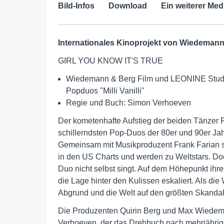
Bild-Infos
Download
Ein weiterer Med
Internationales Kinoprojekt von Wiedeman
GIRL YOU KNOW IT'S TRUE
Wiedemann & Berg Film und LEONINE Studios
Popduos "Milli Vanilli"
Regie und Buch: Simon Verhoeven
Der kometenhafte Aufstieg der beiden Tänzer Ro
schillerndsten Pop-Duos der 80er und 90er Jahr
Gemeinsam mit Musikproduzent Frank Farian sc
in den US Charts und werden zu Weltstars. Doc
Duo nicht selbst singt. Auf dem Höhepunkt ih
die Lage hinter den Kulissen eskaliert. Als di
Abgrund und die Welt auf den größten Skandal
Die Produzenten Quirin Berg und Max Wiedeman
Verhoeven, der das Drehbuch nach mehrjährig