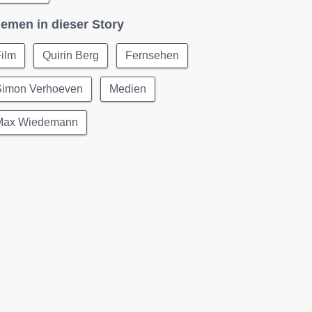
emen in dieser Story
ilm
Quirin Berg
Fernsehen
Simon Verhoeven
Medien
Max Wiedemann