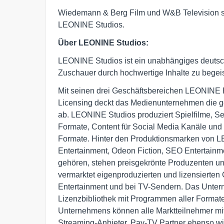
Wiedemann & Berg Film und W&B Television si
LEONINE Studios.
Über LEONINE Studios:
LEONINE Studios ist ein unabhängiges deutsc
Zuschauer durch hochwertige Inhalte zu begeist
Mit seinen drei Geschäftsbereichen LEONINE
Licensing deckt das Medienunternehmen die 
ab. LEONINE Studios produziert Spielfilme, Se
Formate, Content für Social Media Kanäle und k
Formate. Hinter den Produktionsmarken von 
Entertainment, Odeon Fiction, SEO Entertain
gehören, stehen preisgekrönte Produzenten u
vermarktet eigenproduzierten und lizensierten 
Entertainment und bei TV-Sendern. Das Unter
Lizenzbibliothek mit Programmen aller Format
Unternehmens können alle Marktteilnehmer mit 
Streaming-Anbieter, Pay-TV Partner ebenso wie