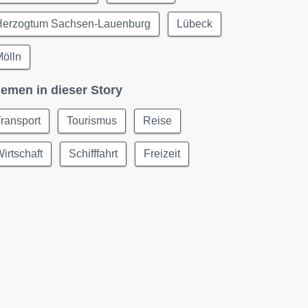
Herzogtum Sachsen-Lauenburg
Lübeck
Mölln
emen in dieser Story
ransport
Tourismus
Reise
irtschaft
Schifffahrt
Freizeit