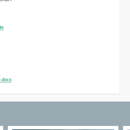
de
e.docx