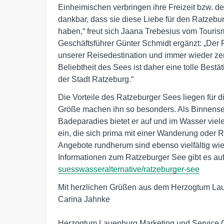
Einheimischen verbringen ihre Freizeit bzw. d
dankbar, dass sie diese Liebe für den Ratzebu
haben,“ freut sich Jaana Trebesius vom Touri
Geschäftsführer Günter Schmidt ergänzt: „Der 
unserer Reisedestination und immer wieder zen
Beliebtheit des Sees ist daher eine tolle Bes
der Stadt Ratzeburg.“
Die Vorteile des Ratzeburger Sees liegen für di
Größe machen ihn so besonders. Als Binnenseg
Badeparadies bietet er auf und im Wasser viele
ein, die sich prima mit einer Wanderung oder 
Angebote rundherum sind ebenso vielfältig wi
Informationen zum Ratzeburger See gibt es au
suesswasseralternative/ratzeburger-see
Mit herzlichen Grüßen aus dem Herzogtum Lau
Carina Jahnke

Herzogtum Lauenburg Marketing und Service