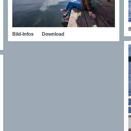
B
Bild-Infos
Download