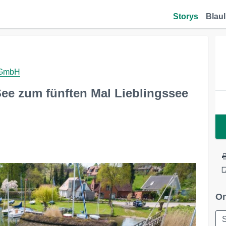
Storys
Blaul
 GmbH
See zum fünften Mal Lieblingssee
Or
S