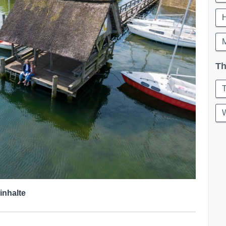
Th
T
W
inhalte