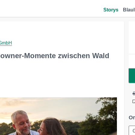
Storys
Blaul
 GmbH
downer-Momente zwischen Wald
Or