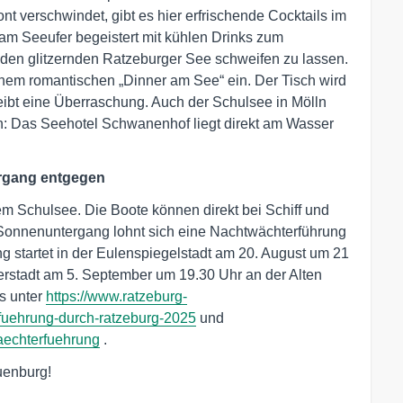
 verschwindet, gibt es hier erfrischende Cocktails im
 am Seeufer begeistert mit kühlen Drinks zum
r den glitzernden Ratzeburger See schweifen zu lassen.
inem romantischen „Dinner am See“ ein. Der Tisch wird
ibt eine Überraschung. Auch der Schulsee in Mölln
en: Das Seehotel Schwanenhof liegt direkt am Wasser
rgang entgegen
em Schulsee. Die Boote können direkt bei Schiff und
onnenuntergang lohnt sich eine Nachtwächterführung
g startet in der Eulenspiegelstadt am 20. August um 21
erstadt am 5. September um 19.30 Uhr an der Alten
es unter
https://www.ratzeburg-
rfuehrung-durch-ratzeburg-2025
und
aechterfuehrung
.
enburg!
