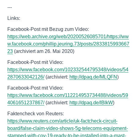
---
Links:
Facebook-Post mit Bezug zum Video:
https://web.archive.org/web/20200526085701/https://ww
w.facebook.com/phillip.jeuring.73/posts/2833815993667
23
(archiviert am 26. Mai 2020)
Facebook-Post mit Video:
https://www.facebook.com/102332544795348/videos/54
2870633042126/
(archiviert:
http://dpaq.de/MLQFN
)
Facebook-Post mit Video:
https://www.facebook.com/112214953734488/videos/59
4061651237867/
(archiviert:
http://dpaq.de/lBlkW
)
Faktencheck von Reuters:
https://www.reuters.com/article/uk-factcheck-circuit-
board/false-claim-video-shows-5g-telecoms-equipment-
stamped-with-cov-19-ready-to-be-installed-into-a-mast-