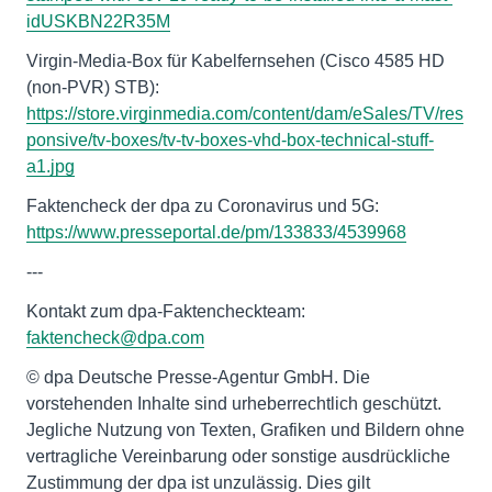
idUSKBN22R35M
Virgin-Media-Box für Kabelfernsehen (Cisco 4585 HD
(non-PVR) STB):
https://store.virginmedia.com/content/dam/eSales/TV/res
ponsive/tv-boxes/tv-tv-boxes-vhd-box-technical-stuff-
a1.jpg
Faktencheck der dpa zu Coronavirus und 5G:
https://www.presseportal.de/pm/133833/4539968
---
Kontakt zum dpa-Faktencheckteam:
faktencheck@dpa.com
© dpa Deutsche Presse-Agentur GmbH. Die
vorstehenden Inhalte sind urheberrechtlich geschützt.
Jegliche Nutzung von Texten, Grafiken und Bildern ohne
vertragliche Vereinbarung oder sonstige ausdrückliche
Zustimmung der dpa ist unzulässig. Dies gilt