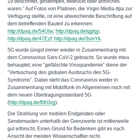
19 beschriftet, gestempelt, bedruckt oder ähnliches
waren." Auf Fotos von Platinen, die Virgin Media dpa zur
Verfügung stellte, ist eine abweichende Beschriftung auf
dem betreffenden Bauteil zu erkennen:
http://dpaq.de/54Ulw
;
http://dpaq.de/qglqy
;
http://dpaq.de/47Ezf
;
http://dpaq.de/3smYk
.
5G wurde jüngst immer wieder in Zusammenhang mit
dem Coronavirus Sars-CoV-2 gebracht. So wurde etwa
behauptet, eine "gefälschte Viruspandemie" diene der
"Vertuschung des globalen Ausbruchs des 5G-
Syndroms". Dabei steht das Coronavirus weder in
Zusammenhang mit Mobilfunk im Allgemeinen noch mit
dem neuen Übertragungsstandard 5G
(
http://dpaq.de/BK0vg
).
Die Strahlung von mobilen Endgeräten oder
Sendemasten unterhalb der Grenzwerte ist mittlerweile
gut erforscht. Einen Grund für Bedenken gibt es nach
Ansicht der meisten Wissenschaftler nicht.