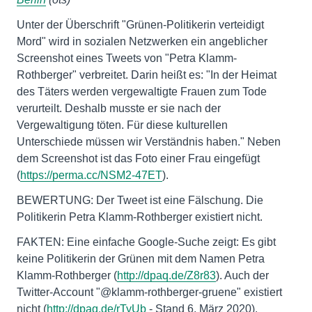
Unter der Überschrift "Grünen-Politikerin verteidigt
Mord" wird in sozialen Netzwerken ein angeblicher
Screenshot eines Tweets von "Petra Klamm-
Rothberger" verbreitet. Darin heißt es: "In der Heimat
des Täters werden vergewaltigte Frauen zum Tode
verurteilt. Deshalb musste er sie nach der
Vergewaltigung töten. Für diese kulturellen
Unterschiede müssen wir Verständnis haben." Neben
dem Screenshot ist das Foto einer Frau eingefügt
(
https://perma.cc/NSM2-47ET
).
BEWERTUNG: Der Tweet ist eine Fälschung. Die
Politikerin Petra Klamm-Rothberger existiert nicht.
FAKTEN: Eine einfache Google-Suche zeigt: Es gibt
keine Politikerin der Grünen mit dem Namen Petra
Klamm-Rothberger (
http://dpaq.de/Z8r83
). Auch der
Twitter-Account "@klamm-rothberger-gruene" existiert
nicht (
http://dpaq.de/rTyUb
- Stand 6. März 2020).