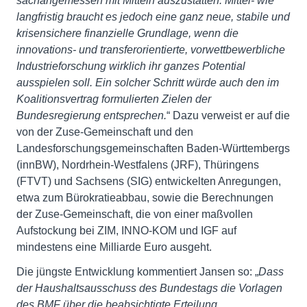
sachangemessen mit Mitteln auszustatten. Mittel- wie
langfristig braucht es jedoch eine ganz neue, stabile und
krisensichere finanzielle Grundlage, wenn die
innovations- und transferorientierte, vorwettbewerbliche
Industrieforschung wirklich ihr ganzes Potential
ausspielen soll. Ein solcher Schritt würde auch den im
Koalitionsvertrag formulierten Zielen der
Bundesregierung entsprechen.
“ Dazu verweist er auf die
von der Zuse-Gemeinschaft und den
Landesforschungsgemeinschaften Baden-Württembergs
(innBW), Nordrhein-Westfalens (JRF), Thüringens
(FTVT) und Sachsens (SIG) entwickelten Anregungen,
etwa zum Bürokratieabbau, sowie die Berechnungen
der Zuse-Gemeinschaft, die von einer maßvollen
Aufstockung bei ZIM, INNO-KOM und IGF auf
mindestens eine Milliarde Euro ausgeht.
Die jüngste Entwicklung kommentiert Jansen so: „
Dass
der Haushaltsausschuss des Bundestags die
Vorlagen
des BMF über die beabsichtigte Erteilung