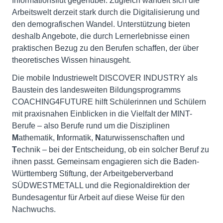
Informationsflut gegenüber. Zugleich wandelt sich die
Arbeitswelt derzeit stark durch die Digitalisierung und
den demografischen Wandel. Unterstützung bieten
deshalb Angebote, die durch Lernerlebnisse einen
praktischen Bezug zu den Berufen schaffen, der über
theoretisches Wissen hinausgeht.
Die mobile Industriewelt DISCOVER INDUSTRY als
Baustein des landesweiten Bildungsprogramms
COACHING4FUTURE hilft Schülerinnen und Schülern
mit praxisnahen Einblicken in die Vielfalt der MINT-
Berufe – also Berufe rund um die Disziplinen
M
athematik,
I
nformatik,
N
aturwissenschaften und
T
echnik – bei der Entscheidung, ob ein solcher Beruf zu
ihnen passt. Gemeinsam engagieren sich die Baden-
Württemberg Stiftung, der Arbeitgeberverband
SÜDWESTMETALL und die Regionaldirektion der
Bundesagentur für Arbeit auf diese Weise für den
Nachwuchs.