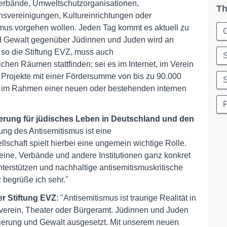
tverbände, Umweltschutzorganisationen,
Th
svereinigungen, Kultureinrichtungen oder
ismus vorgehen wollen. Jeden Tag kommt es aktuell zu
G
und Gewalt gegenüber Jüdinnen und Juden wird an
, so die Stiftung EVZ, muss auch
S
chen Räumen stattfinden: sei es im Internet, im Verein
t Projekte mit einer Fördersumme von bis zu 90.000
S
n im Rahmen einer neuen oder bestehenden internen
P
gierung für jüdisches Leben in Deutschland und den
ung des Antisemitismus ist eine
llschaft spielt hierbei eine ungemein wichtige Rolle.
ine, Verbände und andere Institutionen ganz konkret
erstützen und nachhaltige antisemitismuskritische
 begrüße ich sehr."
er Stiftung EVZ
: "Antisemitismus ist traurige Realität in
tverein, Theater oder Bürgeramt. Jüdinnen und Juden
ierung und Gewalt ausgesetzt. Mit unserem neuen