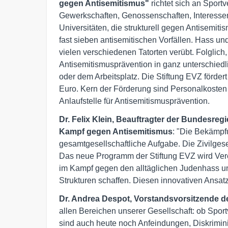
gegen Antisemitismus"
richtet sich an Spor
Gewerkschaften, Genossenschaften, Interessen
Universitäten, die strukturell gegen Antisemit
fast sieben antisemitischen Vorfällen. Hass 
vielen verschiedenen Tatorten verübt. Folglich
Antisemitismusprävention in ganz unterschiedli
oder dem Arbeitsplatz. Die Stiftung EVZ förder
Euro. Kern der Förderung sind Personalkoste
Anlaufstelle für Antisemitismusprävention.
Dr. Felix Klein, Beauftragter der Bundesre
Kampf gegen Antisemitismus
: "Die Bekämpf
gesamtgesellschaftliche Aufgabe. Die Zivilgese
Das neue Programm der Stiftung EVZ wird Vere
im Kampf gegen den alltäglichen Judenhass unt
Strukturen schaffen. Diesen innovativen Ansatz
Dr. Andrea Despot, Vorstandsvorsitzende d
allen Bereichen unserer Gesellschaft: ob Spor
sind auch heute noch Anfeindungen, Diskrimin