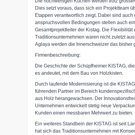
Die hochwertigen Küchen werden trotz grosser
Dies setzt voraus, dass sich ein Projektteam ü
Etappen verantwortlich zeigt. Dabei sind auc
anspruchsvollen Bedingungen stellen auch ei
Gesamtprojektleiter der Kistag. Die Flexibilitä
Traditionsunternehmen waren nicht zuletzt au
Aglaya werden die Innerschweizer das bisher grö
Firmenbeschreibung:
Die Geschichte der Schüpfheimer KISTAG, die 
es andeutet, mit dem Bau von Holzkisten.
Durch laufende Modernisierung ist die KISTA
führenden Partner im Bereich kundenspezifisch
aus Holz herangewachsen. Der Innovationsfre
Unternehmen entwickelt stetig neue Verpackun
Kunden einen messbaren Mehrwert zu bieten.
Ein weiteres Standbein der KISTAG ist seit La
hat sich das Traditionsunternehmen mit Kons