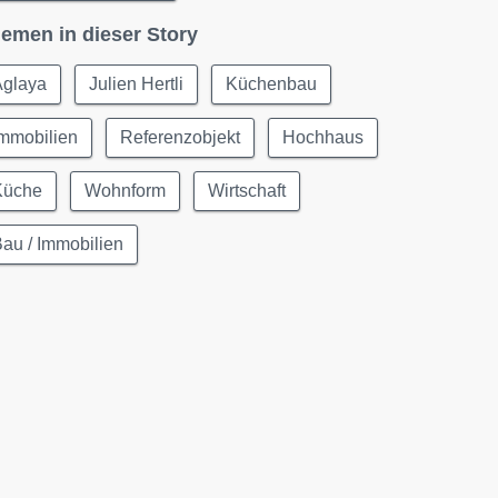
emen in dieser Story
Aglaya
Julien Hertli
Küchenbau
Immobilien
Referenzobjekt
Hochhaus
Küche
Wohnform
Wirtschaft
au / Immobilien