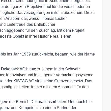
 Ressourcenbindung alle in Schüpfheim hergestellt.
ber den ganzen Projektverlauf für die verschiedenen
h mögliche Bauverzögerungen miteinzubeziehen. Diese
nen Ansporn dar, weiss Thomas Eicher,
t und Liefertreue des Entlebucher
sschlaggebend für den Zuschlag. Mit dem Projekt
sste Objekt in ihrer Historie realisieren.
bis ins Jahr 1939 zurückreicht, begann, wie der Name
G Dekopack AG heute zu einem in der Schweiz
er, innovativer und intelligenter Verpackungssysteme
ude der KISTAG AG sind keine Grenzen gesetzt. Das
gsmöglichkeiten, immer mit dem Anspruch, für den
ngem der Bereich Dekorationsarbeiten. Und auch hier
equenz und Kompetenz zu einem Partner der