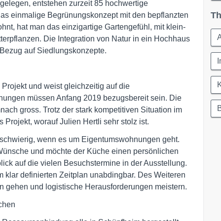
gelegen, entstehen zurzeit 85 hochwertige
Th
as einmalige Begrünungskonzept mit den bepflanzten
, hat man das einzigartige Gartengefühl, mit klein-
terpflanzen. Die Integration von Natur in ein Hochhaus
 Bezug auf Siedlungskonzepte.
 Projekt und weist gleichzeitig auf die
nungen müssen Anfang 2019 bezugsbereit sein. Die
B
ach gross. Trotz der stark kompetitiven Situation im
ojekt, worauf Julien Hertli sehr stolz ist.
s schwierig, wenn es um Eigentumswohnungen geht.
e Wünsche und möchte der Küche einen persönlichen
nblick auf die vielen Besuchstermine in der Ausstellung.
m klar definierten Zeitplan unabdingbar. Des Weiteren
n gehen und logistische Herausforderungen meistern.
üchen