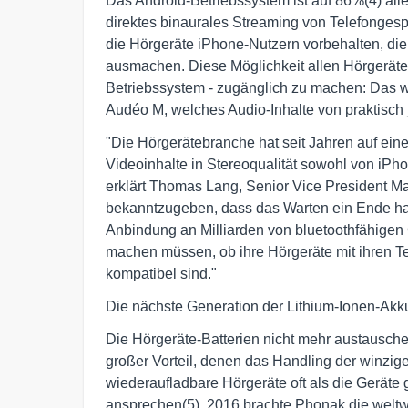
Das Android-Betriebssystem ist auf 86%(4) aller
direktes binaurales Streaming von Telefonges
die Hörgeräte iPhone-Nutzern vorbehalten, di
ausmachen. Diese Möglichkeit allen Hörgerät
Betriebssystem - zugänglich zu machen: Das w
Audéo M, welches Audio-Inhalte von praktisc
"Die Hörgerätebranche hat seit Jahren auf ein
Videoinhalte in Stereoqualität sowohl von iPh
erklärt Thomas Lang, Senior Vice President Mar
bekanntzugeben, dass das Warten ein Ende hat
Anbindung an Milliarden von bluetoothfähigen
machen müssen, ob ihre Hörgeräte mit ihren T
kompatibel sind."
Die nächste Generation der Lithium-Ionen-Akk
Die Hörgeräte-Batterien nicht mehr austausche
großer Vorteil, denen das Handling der winzig
wiederaufladbare Hörgeräte oft als die Geräte 
ansprechen(5). 2016 brachte Phonak die weltwe