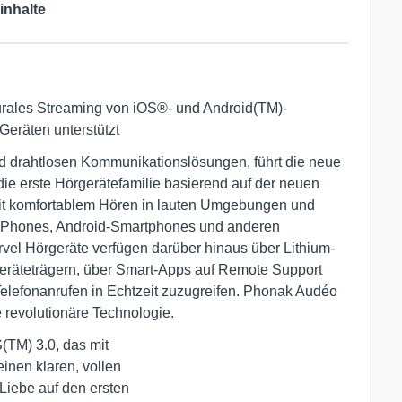
inhalte
aurales Streaming von iOS®- und Android(TM)-
eräten unterstützt
d drahtlosen Kommunikationslösungen, führt die neue
ie erste Hörgerätefamilie basierend auf der neuen
mit komfortablem Hören in lauten Umgebungen und
 iPhones, Android-Smartphones und anderen
rvel Hörgeräte verfügen darüber hinaus über Lithium-
eräteträgern, über Smart-Apps auf Remote Support
Telefonanrufen in Echtzeit zuzugreifen. Phonak Audéo
e revolutionäre Technologie.
M) 3.0, das mit 

einen klaren, vollen

iebe auf den ersten 
