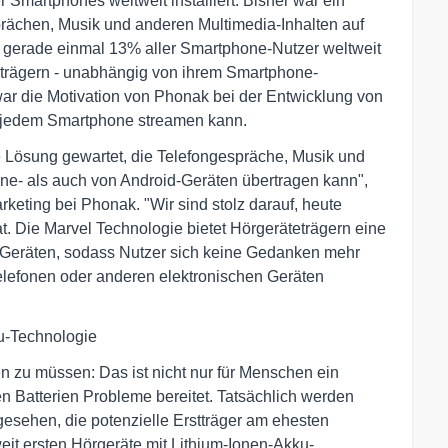
 Smartphones weltweit installiert. Bisher war ein
prächen, Musik und anderen Multimedia-Inhalten auf
e gerade einmal 13% aller Smartphone-Nutzer weltweit
eträgern - unabhängig von ihrem Smartphone-
ar die Motivation von Phonak bei der Entwicklung von
h jedem Smartphone streamen kann.
e Lösung gewartet, die Telefongespräche, Musik und
one- als auch von Android-Geräten übertragen kann",
keting bei Phonak. "Wir sind stolz darauf, heute
. Die Marvel Technologie bietet Hörgeräteträgern eine
 Geräten, sodass Nutzer sich keine Gedanken mehr
elefonen oder anderen elektronischen Geräten
u-Technologie
n zu müssen: Das ist nicht nur für Menschen ein
en Batterien Probleme bereitet. Tatsächlich werden
gesehen, die potenzielle Erstträger am ehesten
it ersten Hörgeräte mit Lithium-Ionen-Akku-