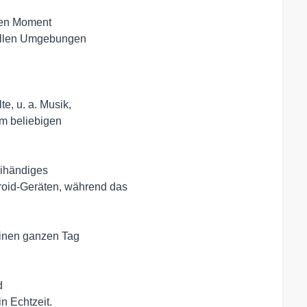
en Moment

ollen Umgebungen

, u. a. Musik, 

 beliebigen 

ihändiges 

roid-Geräten, während das

inen ganzen Tag 

 

n Echtzeit.