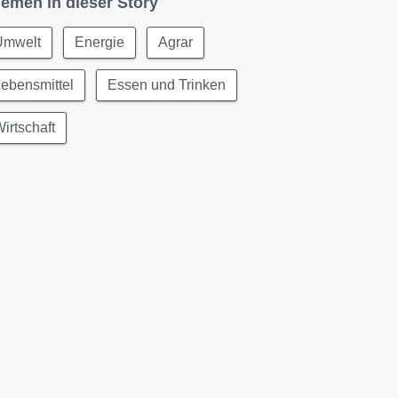
emen in dieser Story
Umwelt
Energie
Agrar
ebensmittel
Essen und Trinken
irtschaft