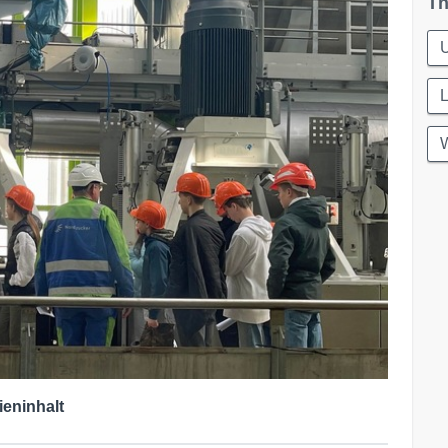
Th
L
W
ieninhalt