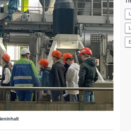
Th
L
ieninhalt