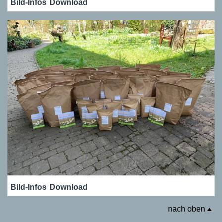
Bild-Infos
Download
Bild-Infos
Download
nach oben