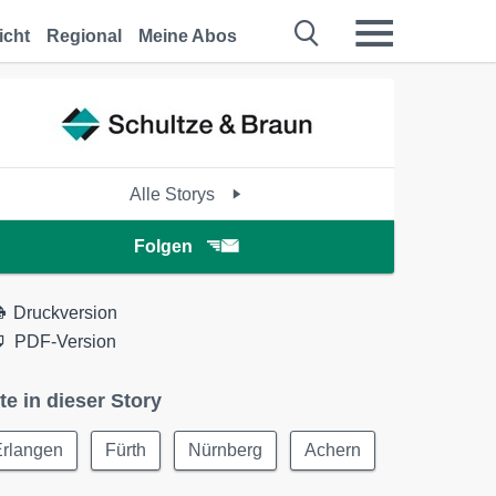
icht
Regional
Meine Abos
Alle Storys
Folgen
Druckversion
PDF-Version
te in dieser Story
Erlangen
Fürth
Nürnberg
Achern