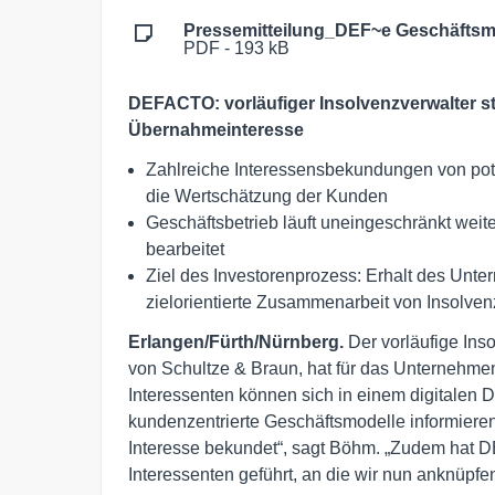
Pressemitteilung_DEF~e Geschäfts
PDF - 193 kB
DEFACTO: vorläufiger Insolvenzverwalter st
Übernahmeinteresse
Zahlreiche Interessensbekundungen von poten
die Wertschätzung der Kunden
Geschäftsbetrieb läuft uneingeschränkt weit
bearbeitet
Ziel des Investorenprozess: Erhalt des Unte
zielorientierte Zusammenarbeit von Insolve
Erlangen/Fürth/Nürnberg.
Der vorläufige In
von Schultze & Braun, hat für das Unternehmen
Interessenten können sich in einem digitalen 
kundenzentrierte Geschäftsmodelle informieren.
Interesse bekundet“, sagt Böhm. „Zudem hat 
Interessenten geführt, an die wir nun anknüpfe