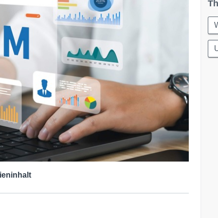
Th
W
ieninhalt