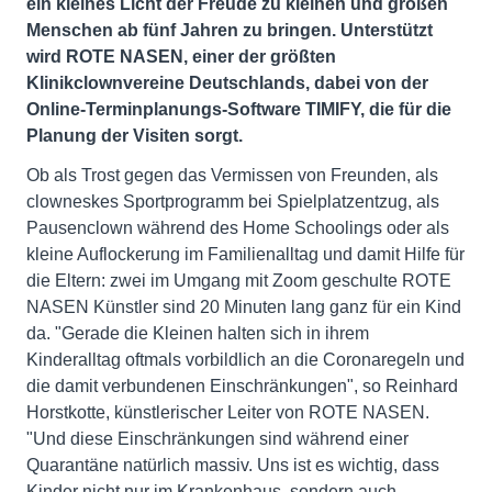
ein kleines Licht der Freude zu kleinen und großen
Menschen ab fünf Jahren zu bringen. Unterstützt
wird ROTE NASEN, einer der größten
Klinikclownvereine Deutschlands, dabei von der
Online-Terminplanungs-Software TIMIFY, die für die
Planung der Visiten sorgt.
Ob als Trost gegen das Vermissen von Freunden, als
clowneskes Sportprogramm bei Spielplatzentzug, als
Pausenclown während des Home Schoolings oder als
kleine Auflockerung im Familienalltag und damit Hilfe für
die Eltern: zwei im Umgang mit Zoom geschulte ROTE
NASEN Künstler sind 20 Minuten lang ganz für ein Kind
da. "Gerade die Kleinen halten sich in ihrem
Kinderalltag oftmals vorbildlich an die Coronaregeln und
die damit verbundenen Einschränkungen", so Reinhard
Horstkotte, künstlerischer Leiter von ROTE NASEN.
"Und diese Einschränkungen sind während einer
Quarantäne natürlich massiv. Uns ist es wichtig, dass
Kinder nicht nur im Krankenhaus, sondern auch