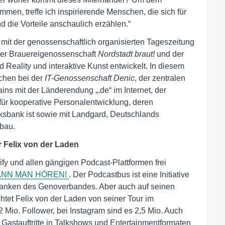
men, treffe ich inspirierende Menschen, die sich für
 die Vorteile anschaulich erzählen.“
 mit der genossenschaftlich organisierten Tageszeitung
der Brauereigenossenschaft
Nordstadt braut!
und der
d Reality und interaktive Kunst entwickelt. In diesem
chen bei der
IT-Genossenschaft Denic
, der zentralen
ins mit der Länderendung „.de“ im Internet, der
für kooperative Personalentwicklung, deren
ksbank ist sowie mit Landgard, Deutschlands
bau.
 Felix von der Laden
fy und allen gängigen Podcast-Plattformen frei
KANN MAN HÖREN!
. Der Podcastbus ist eine Initiative
nbanken des Genoverbandes. Aber auch auf seinen
htet Felix von der Laden von seiner Tour im
 Mio. Follower, bei Instagram sind es 2,5 Mio. Auch
 Gastauftritte in Talkshows und Entertainmentformaten