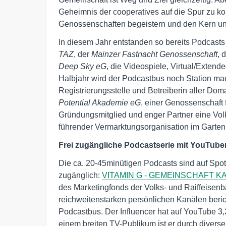
Geheimnis der cooperatives auf die Spur zu kom
Genossenschaften begeistern und den Kern und
In diesem Jahr entstanden so bereits Podcasts
TAZ
, der
Mainzer Fastnacht Genossenschaft
, 
Deep Sky eG
, die Videospiele, Virtual/Extende
Halbjahr wird der Podcastbus noch Station ma
Registrierungsstelle und Betreiberin aller Doma
Potential Akademie eG
, einer Genossenschaft 
Gründungsmitglied und enger Partner eine Vol
führender Vermarktungsorganisation im Garten
Frei zugängliche Podcastserie mit YouTuber
Die ca. 20-45minütigen Podcasts sind auf Spoti
zugänglich:
VITAMIN G - GEMEINSCHAFT 
des Marketingfonds der Volks- und Raiffeise
reichweitenstarken persönlichen Kanälen beric
Podcastbus. Der Influencer hat auf YouTube 3,2
einem breiten TV-Publikum ist er durch diverse