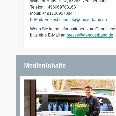
Wilhelm-Haas-Platz, 63263 Neu-Isenburg

Telefon: +496969783163

Mobil: +491726957384

E-Mail:  
volker.hetterich@genoverband.de
Wenn Sie keine Informationen vom Genossensc
bitte eine E-Mail an
presse@genoverband.de
Medieninhalte