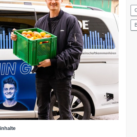
G
inhalte