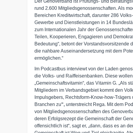
Der Genoverband ist Prüfungs- und Beratungsve
rund 2.600 Mitgliedsgenossenschaften. Als mo
Bereichen Kreditwirtschaft, darunter 286 Volks
Gewerbe und Dienstleistungen in 14 Bundeslä
zum Internationalen Jahr der Genossenschafte
Teilen, Kooperieren, Engagieren und Demokrat
Bedeutung“, betont der Vorstandsvorsitzende 
die nahbare Auseinandersetzung mit dem Poten
ermöglichen.“
Im Podcastbus interviewt von der Laden geno
die Volks- und Raiffeisenbanken. Diese wolle
„Gemeinschaftsvitamin“, das Vitamin G. „Als st
Mitgliedern im Verbandsgebiet kommt den Volk
Impulsgebers, Rechtsform-Know-how-Trägers 
Branchen zu
“,
unterstreicht Rega. Mit dem Pod
von Mitgliedsgenossenschaften des Genoverban
deren Erfolgsrezept die Gemeinschaft der Gen
offensichtlich ist“, sagt er, „dann, dass es an 
Gemeinschaft ist Weg und Ziel gleichzeitig. 