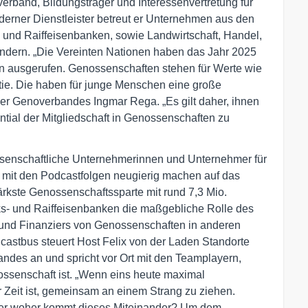
rband, Bildungsträger und Interessenvertretung für
derner Dienstleister betreut er Unternehmen aus den
- und Raiffeisenbanken, sowie Landwirtschaft, Handel,
ndern. „Die Vereinten Nationen haben das Jahr 2025
n ausgerufen. Genossenschaften stehen für Werte wie
ie. Die haben für junge Menschen eine große
der Genoverbandes Ingmar Rega. „Es gilt daher, ihnen
tial der Mitgliedschaft in Genossenschaften zu
ssenschaftliche Unternehmerinnen und Unternehmer für
n mit den Podcastfolgen neugierig machen auf das
ärkste Genossenschaftssparte mit rund 7,3 Mio.
s- und Raiffeisenbanken die maßgebliche Rolle des
und Finanziers von Genossenschaften in anderen
castbus steuert Host Felix von der Laden Standorte
des an und spricht vor Ort mit den Teamplayern,
ossenschaft ist. „Wenn eins heute maximal
der Zeit ist, gemeinsam an einem Strang zu ziehen.
Aber woher kommt dieses Miteinander? Um dem