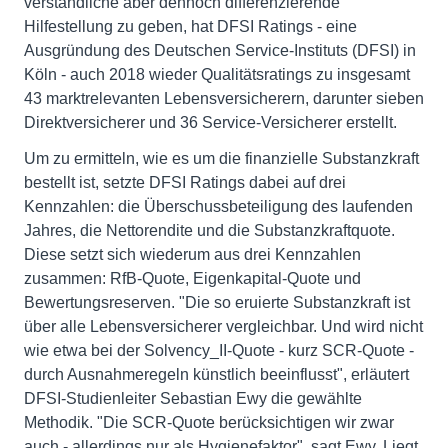
verständliche aber dennoch differenzierende
Hilfestellung zu geben, hat DFSI Ratings - eine
Ausgründung des Deutschen Service-Instituts (DFSI) in
Köln - auch 2018 wieder Qualitätsratings zu insgesamt
43 marktrelevanten Lebensversicherern, darunter sieben
Direktversicherer und 36 Service-Versicherer erstellt.
Um zu ermitteln, wie es um die finanzielle Substanzkraft
bestellt ist, setzte DFSI Ratings dabei auf drei
Kennzahlen: die Überschussbeteiligung des laufenden
Jahres, die Nettorendite und die Substanzkraftquote.
Diese setzt sich wiederum aus drei Kennzahlen
zusammen: RfB-Quote, Eigenkapital-Quote und
Bewertungsreserven. "Die so eruierte Substanzkraft ist
über alle Lebensversicherer vergleichbar. Und wird nicht
wie etwa bei der Solvency_II-Quote - kurz SCR-Quote -
durch Ausnahmeregeln künstlich beeinflusst", erläutert
DFSI-Studienleiter Sebastian Ewy die gewählte
Methodik. "Die SCR-Quote berücksichtigen wir zwar
auch - allerdings nur als Hygienefaktor", sagt Ewy. Liegt