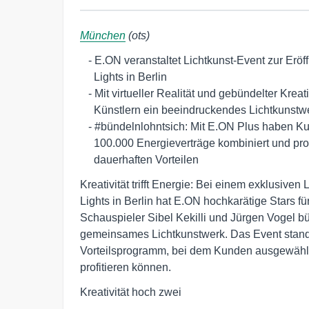
München
(ots)
   - E.ON veranstaltet Lichtkunst-Event zur Eröffnung des Festival of

     Lights in Berlin

   - Mit virtueller Realität und gebündelter Kreativität gelang den 

     Künstlern ein beeindruckendes Lichtkunstwerk

   - #bündelnlohntsich: Mit E.ON Plus haben Kunden bereits über 

     100.000 Energieverträge kombiniert und profitieren so von 

     dauerhaften Vorteilen
Kreativität trifft Energie: Bei einem exklusive
Lights in Berlin hat E.ON hochkarätige Stars 
Schauspieler Sibel Kekilli und Jürgen Vogel bü
gemeinsames Lichtkunstwerk. Das Event stand
Vorteilsprogramm, bei dem Kunden ausgewählt
profitieren können.
Kreativität hoch zwei