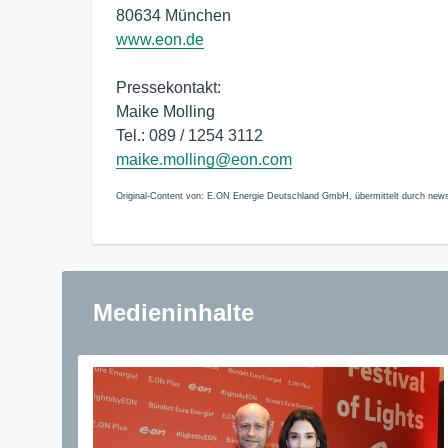
80634 München
www.eon.de
Pressekontakt:
Maike Molling
Tel.: 089 / 1254 3112
maike.molling@eon.com
Original-Content von: E.ON Energie Deutschland GmbH, übermittelt durch news
Medieninhalte