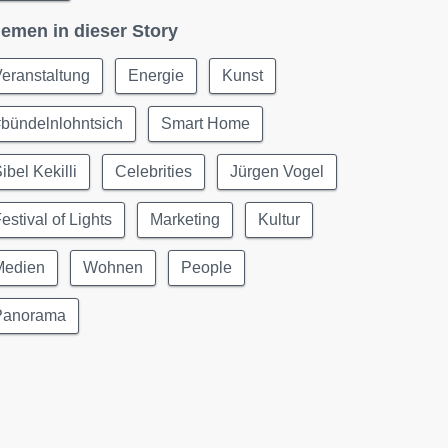
emen in dieser Story
eranstaltung
Energie
Kunst
bündelnlohntsich
Smart Home
ibel Kekilli
Celebrities
Jürgen Vogel
estival of Lights
Marketing
Kultur
Medien
Wohnen
People
Panorama