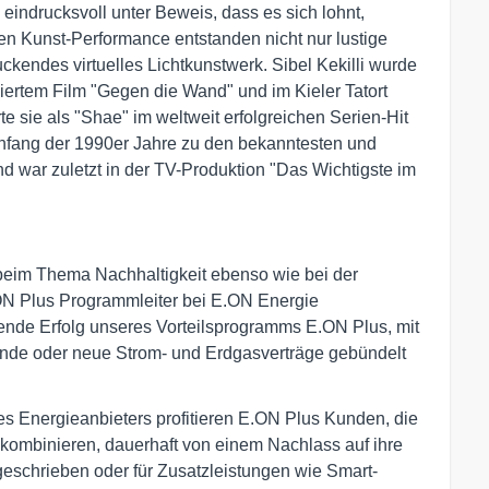
 eindrucksvoll unter Beweis, dass es sich lohnt,
en Kunst-Performance entstanden nicht nur lustige
endes virtuelles Lichtkunstwerk. Sibel Kekilli wurde
miertem Film "Gegen die Wand" und im Kieler Tatort
te sie als "Shae" im weltweit erfolgreichen Serien-Hit
Anfang der 1990er Jahre zu den bekanntesten und
d war zuletzt in der TV-Produktion "Das Wichtigste im
d beim Thema Nachhaltigkeit ebenso wie bei der
.ON Plus Programmleiter bei E.ON Energie
ende Erfolg unseres Vorteilsprogramms E.ON Plus, mit
nde oder neue Strom- und Erdgasverträge gebündelt
s Energieanbieters profitieren E.ON Plus Kunden, die
 kombinieren, dauerhaft von einem Nachlass auf ihre
eschrieben oder für Zusatzleistungen wie Smart-