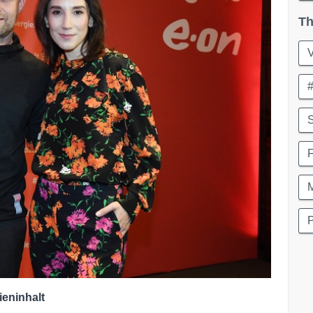
Th
V
#
S
F
ieninhalt