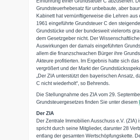
Einführung einer Grundsteuer C abzusehen. D
Grundsteuerhebesatz für unbebaute, aber bau
Kabinett hat vernünftigerweise die Lehren aus 
1961 eingeführte Grundsteuer C den steigend
Grundstücke und der bundesweit vielerorts gr
dem Gesetzgeber nicht. Der Wissenschaftliche
Auswirkungen der damals eingeführten Grundst
allem die finanzschwachen Bürger ihre Grunds
Akteure profitierten. Im Ergebnis hatte sich 
vergrößert und der Markt der Grundstücksspek
„Der ZIA unterstützt den bayerischen Ansatz, d
C nicht wiederholt“, so Behrends.
Die Stellungnahme des ZIA vom 29. Septembe
Grundsteuergesetzes finden Sie unter diesem
Der ZIA
Der Zentrale Immobilien Ausschuss e.V. (ZIA) is
spricht durch seine Mitglieder, darunter 28 Ve
entlang der gesamten Wertschöpfungskette. Der 