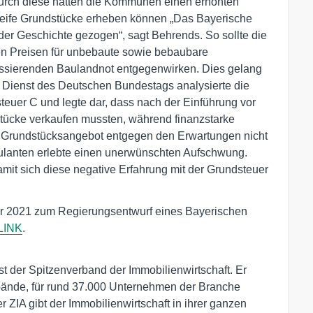
urch diese hätten die Kommunen einen erhöhten
reife Grundstücke erheben können „Das Bayerische
der Geschichte gezogen“, sagt Behrends. So sollte die
en Preisen für unbebaute sowie bebaubare
assierenden Baulandnot entgegenwirken. Dies gelang
 Dienst des Deutschen Bundestags analysierte die
euer C und legte dar, dass nach der Einführung vor
tücke verkaufen mussten, während finanzstarke
das Grundstücksangebot entgegen den Erwartungen nicht
ulanten erlebte einen unerwünschten Aufschwung.
amit sich diese negative Erfahrung mit der Grundsteuer
r 2021 zum Regierungsentwurf eines Bayerischen
LINK
.
t der Spitzenverband der Immobilienwirtschaft. Er 
rbände, für rund 37.000 Unternehmen der Branche 
ZIA gibt der Immobilienwirtschaft in ihrer ganzen 