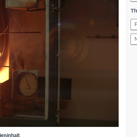
Th
N
ieninhalt