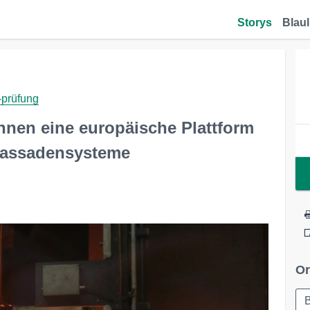
Storys
Blaul
-prüfung
nnen eine europäische Plattform
 Fassadensysteme
Or
B