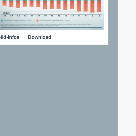
ild-Infos
Download