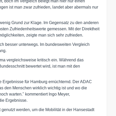
t, doch im Vergleich belegt man hier nur einen
ungen ist man zwar zufrieden, landet aber abermals nur
 wenig Grund zur Klage. Im Gegensatz zu den anderen
sten Zufriedenheitswerte gemessen. Mit der Direktheit
lichkeiten, zeigte man sich sehr zufrieden.
ch besser unterwegs. Im bundesweiten Vergleich
ang.
ma vergleichsweise kritisch ein. Während das
undesschnitt bewertet wird, ist man mit den
 die Ergebnisse für Hamburg ernüchternd. Der ADAC
was den Menschen wirklich wichtig ist und wo die
k noch warten." kommentiert Ingo Meyer,
die Ergebnisse.
 genutzt werden, um die Mobilität in der Hansestadt