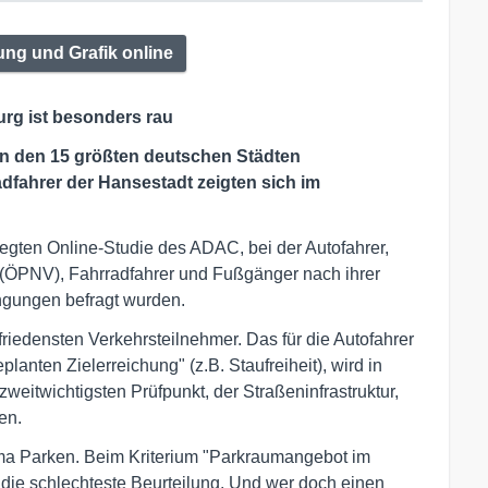
ung und Grafik online
rg ist besonders rau
in den 15 größten deutschen Städten
fahrer der Hansestadt zeigten sich im
legten Online-Studie des ADAC, bei der Autofahrer,
 (ÖPNV), Fahrradfahrer und Fußgänger nach ihrer
ingungen befragt wurden.
friedensten Verkehrsteilnehmer. Das für die Autofahrer
planten Zielerreichung" (z.B. Staufreiheit), wird in
weitwichtigsten Prüfpunkt, der Straßeninfrastruktur,
en.
ema Parken. Beim Kriterium "Parkraumangebot im
 die schlechteste Beurteilung. Und wer doch einen