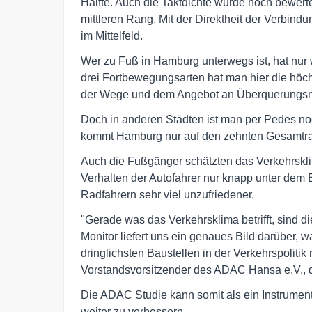
Hälfte. Auch die Taktdichte wurde hoch bewerte
mittleren Rang. Mit der Direktheit der Verbind
im Mittelfeld.
Wer zu Fuß in Hamburg unterwegs ist, hat nur
drei Fortbewegungsarten hat man hier die höch
der Wege und dem Angebot an Überquerungsmög
Doch in anderen Städten ist man per Pedes no
kommt Hamburg nur auf den zehnten Gesamtr
Auch die Fußgänger schätzten das Verkehrskli
Verhalten der Autofahrer nur knapp unter dem B
Radfahrern sehr viel unzufriedener.
"Gerade was das Verkehrsklima betrifft, sind
Monitor liefert uns ein genaues Bild darüber, 
dringlichsten Baustellen in der Verkehrspoliti
Vorstandsvorsitzender des ADAC Hansa e.V., 
Die ADAC Studie kann somit als ein Instrument
weiter zu verbessern.